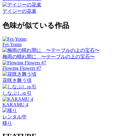
デイジーの花束
色味が似ている作品
Fei-Yonm
梅雨の晴れ間に 〜テーブルの上の宝石〜
Flowing Flowers #7
花咲き舞う頃
しなぷしゅ引
KARAMU 4
レンタル中
移り