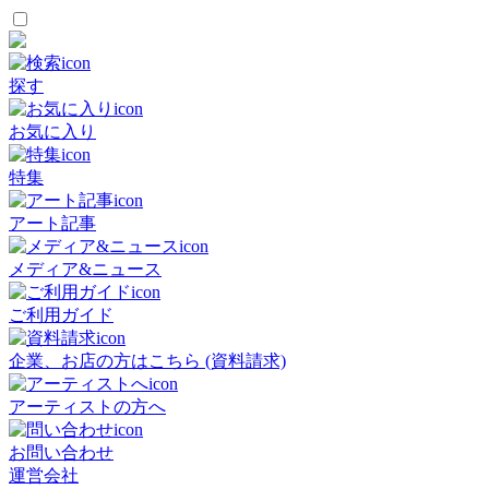
探す
お気に入り
特集
アート記事
メディア&ニュース
ご利用ガイド
企業、お店の方はこちら (資料請求)
アーティストの方へ
お問い合わせ
運営会社