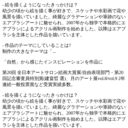
- 絵を描くようになったきっかけは？
幼少の頃から絵を描く事が好きで、スケッチや水彩画で花や
風景を描いていました。綺麗なグラデーションや筆跡のない
エアブラシアートに魅せられ、2007年から独学で本格的にエ
アブラシによるアクリル画制作を始めました。以降はエアブ
ラシを主体とした作品を描いています。
- 作品のテーマにしていることは?
制作の大きなテーマは「...
「自然」から感じたインスピレーションを作品に
第20回 全日本アートサロン絵画大賞展/自由表現部門・第20
回記念審査員特別賞(建畠晢 選)、月のアート展vol.8/vol.9 2年
連続一般投票賞など受賞実績多数。
- 絵を描くようになったきっかけは？
幼少の頃から絵を描く事が好きで、スケッチや水彩画で花や
風景を描いていました。綺麗なグラデーションや筆跡のない
エアブラシアートに魅せられ、2007年から独学で本格的にエ
アブラシによるアクリル画制作を始めました。以降はエアブ
ラシを主体とした作品を描いています。