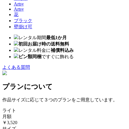
Artsy
Artsy
花
ブラック
壁掛け可
レンタル期間
最低1か月
初回お届け時の送料無料
レンタル料金に
補償料込み
ピン類同梱
ですぐに飾れる
よくある質問
プランについて
作品サイズに応じて３つのプランをご用意しています。
ライト
月額
￥3,520
サイズ