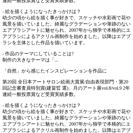
連続一般投票賞など受賞実績多数。
- 絵を描くようになったきっかけは？
幼少の頃から絵を描く事が好きで、スケッチや水彩画で花や
風景を描いていました。綺麗なグラデーションや筆跡のない
エアブラシアートに魅せられ、2007年から独学で本格的にエ
アブラシによるアクリル画制作を始めました。以降はエアブ
ラシを主体とした作品を描いています。
- 作品のテーマにしていることは?
制作の大きなテーマは「...
「自然」から感じたインスピレーションを作品に
第20回 全日本アートサロン絵画大賞展/自由表現部門・第20
回記念審査員特別賞(建畠晢 選)、月のアート展vol.8/vol.9 2年
連続一般投票賞など受賞実績多数。
- 絵を描くようになったきっかけは？
幼少の頃から絵を描く事が好きで、スケッチや水彩画で花や
風景を描いていました。綺麗なグラデーションや筆跡のない
エアブラシアートに魅せられ、2007年から独学で本格的にエ
アブラシによるアクリル画制作を始めました。以降はエアブ