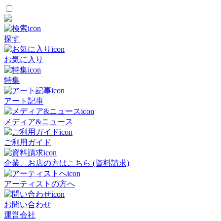
探す
お気に入り
特集
アート記事
メディア&ニュース
ご利用ガイド
企業、お店の方はこちら (資料請求)
アーティストの方へ
お問い合わせ
運営会社