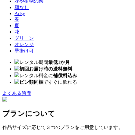
花や植物の絵
額なし
Artsy
春
夏
花
グリーン
オレンジ
壁掛け可
レンタル期間
最低1か月
初回お届け時の送料無料
レンタル料金に
補償料込み
ピン類同梱
ですぐに飾れる
よくある質問
プランについて
作品サイズに応じて３つのプランをご用意しています。