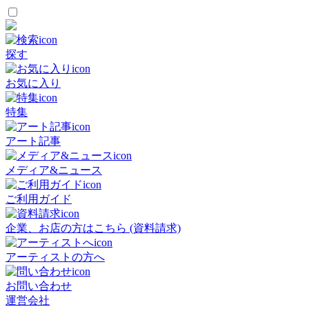
探す
お気に入り
特集
アート記事
メディア&ニュース
ご利用ガイド
企業、お店の方はこちら (資料請求)
アーティストの方へ
お問い合わせ
運営会社