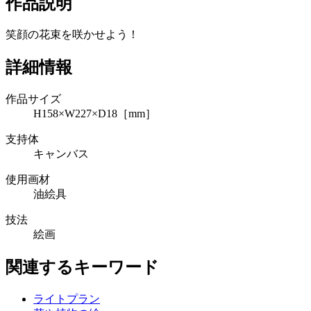
作品説明
笑顔の花束を咲かせよう！
詳細情報
作品サイズ
H158×W227×D18［mm］
支持体
キャンバス
使用画材
油絵具
技法
絵画
関連するキーワード
ライトプラン