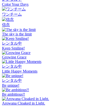
Color Your Days
ワンチーム
信念
The sky is the limit
レンタル中
Keep Smiling!
Growing Grace
レンタル中
Little Happy Moments
レンタル中
Be unique!
Be ambitious!!
Arowana Cloaked in Light.