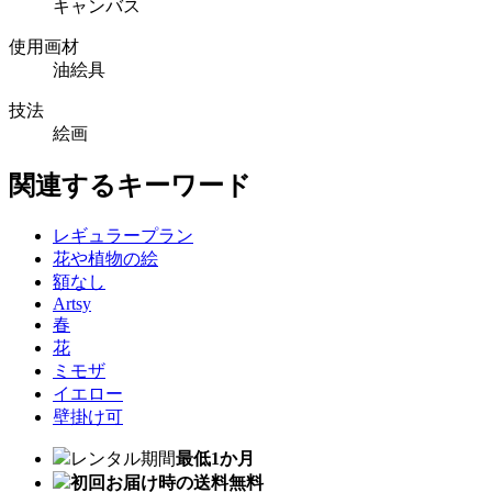
キャンバス
使用画材
油絵具
技法
絵画
関連するキーワード
レギュラープラン
花や植物の絵
額なし
Artsy
春
花
ミモザ
イエロー
壁掛け可
レンタル期間
最低1か月
初回お届け時の送料無料