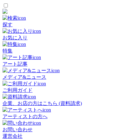
探す
お気に入り
特集
アート記事
メディア&ニュース
ご利用ガイド
企業、お店の方はこちら (資料請求)
アーティストの方へ
お問い合わせ
運営会社