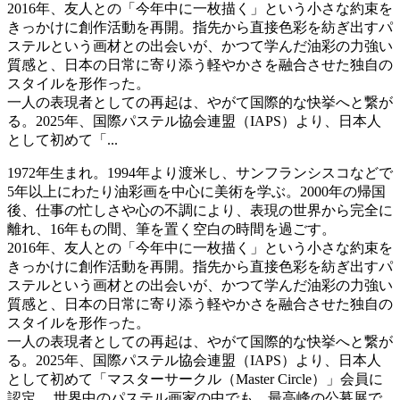
2016年、友人との「今年中に一枚描く」という小さな約束を
きっかけに創作活動を再開。指先から直接色彩を紡ぎ出すパ
ステルという画材との出会いが、かつて学んだ油彩の力強い
質感と、日本の日常に寄り添う軽やかさを融合させた独自の
スタイルを形作った。
一人の表現者としての再起は、やがて国際的な快挙へと繋が
る。2025年、国際パステル協会連盟（IAPS）より、日本人
として初めて「...
1972年生まれ。1994年より渡米し、サンフランシスコなどで
5年以上にわたり油彩画を中心に美術を学ぶ。2000年の帰国
後、仕事の忙しさや心の不調により、表現の世界から完全に
離れ、16年もの間、筆を置く空白の時間を過ごす。
2016年、友人との「今年中に一枚描く」という小さな約束を
きっかけに創作活動を再開。指先から直接色彩を紡ぎ出すパ
ステルという画材との出会いが、かつて学んだ油彩の力強い
質感と、日本の日常に寄り添う軽やかさを融合させた独自の
スタイルを形作った。
一人の表現者としての再起は、やがて国際的な快挙へと繋が
る。2025年、国際パステル協会連盟（IAPS）より、日本人
として初めて「マスターサークル（Master Circle）」会員に
認定。 世界中のパステル画家の中でも、最高峰の公募展で