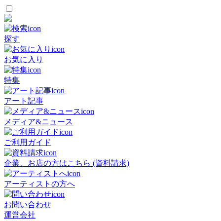
探す
お気に入り
特集
アート記事
メディア&ニュース
ご利用ガイド
企業、お店の方はこちら (資料請求)
アーティストの方へ
お問い合わせ
運営会社