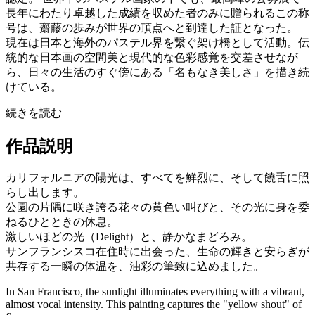
長年にわたり卓越した成績を収めた者のみに贈られるこの称
号は、齋藤の歩みが世界の頂点へと到達した証となった。
現在は日本と海外のパステル界を繋ぐ架け橋として活動。伝
統的な日本画の空間美と現代的な色彩感覚を交差させなが
ら、日々の生活のすぐ傍にある「名もなき美しさ」を描き続
けている。
続きを読む
作品説明
カリフォルニアの陽光は、すべてを鮮烈に、そして饒舌に照
らし出します。
公園の片隅に咲き誇る花々の黄色い叫びと、その光に身を委
ねるひとときの休息。
激しいほどの光（Delight）と、静かなまどろみ。
サンフランシスコ在住時に出会った、生命の輝きと安らぎが
共存する一瞬の体温を、油彩の筆致に込めました。
In San Francisco, the sunlight illuminates everything with a vibrant,
almost vocal intensity. This painting captures the "yellow shout" of