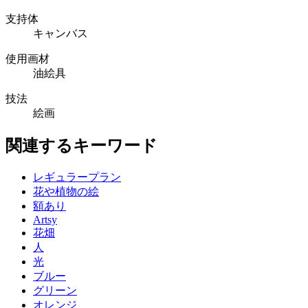
支持体
キャンバス
使用画材
油絵具
技法
絵画
関連するキーワード
レギュラープラン
花や植物の絵
額あり
Artsy
花畑
人
光
ブルー
グリーン
オレンジ