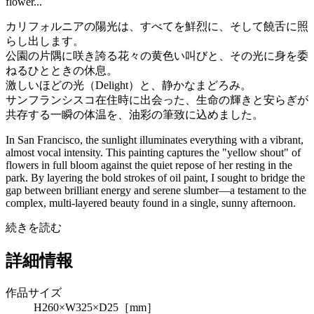
flower...
カリフォルニアの陽光は、すべてを鮮烈に、そして饒舌に照
らし出します。
公園の片隅に咲き誇る花々の黄色い叫びと、その光に身を委
ねるひとときの休息。
激しいほどの光（Delight）と、静かなまどろみ。
サンフランシスコ在住時に出会った、生命の輝きと安らぎが
共存する一瞬の体温を、油彩の筆致に込めました。
In San Francisco, the sunlight illuminates everything with a vibrant,
almost vocal intensity. This painting captures the "yellow shout" of
flowers in full bloom against the quiet repose of her resting in the
park. By layering the bold strokes of oil paint, I sought to bridge the
gap between brilliant energy and serene slumber—a testament to the
complex, multi-layered beauty found in a single, sunny afternoon.
続きを読む
詳細情報
作品サイズ
H260×W325×D25［mm］