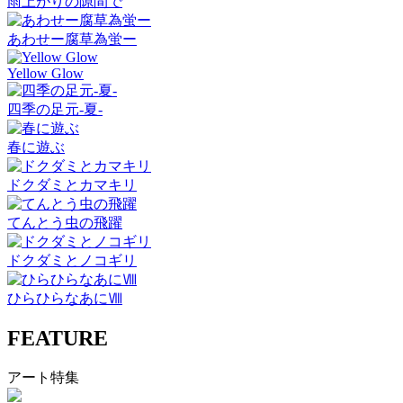
雨上がりの隙間で
あわせー腐草為蛍ー
Yellow Glow
四季の足元-夏-
春に遊ぶ
ドクダミとカマキリ
てんとう虫の飛躍
ドクダミとノコギリ
ひらひらなあにⅧ
FEATURE
アート特集