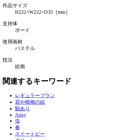
作品サイズ
H222×W222×D35［mm］
支持体
ボード
使用画材
パステル
技法
絵画
関連するキーワード
レギュラープラン
花や植物の絵
額あり
Artsy
虫
春
スイートピー