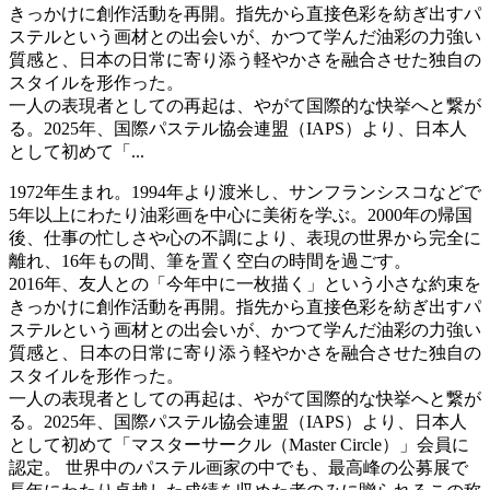
きっかけに創作活動を再開。指先から直接色彩を紡ぎ出すパ
ステルという画材との出会いが、かつて学んだ油彩の力強い
質感と、日本の日常に寄り添う軽やかさを融合させた独自の
スタイルを形作った。
一人の表現者としての再起は、やがて国際的な快挙へと繋が
る。2025年、国際パステル協会連盟（IAPS）より、日本人
として初めて「...
1972年生まれ。1994年より渡米し、サンフランシスコなどで
5年以上にわたり油彩画を中心に美術を学ぶ。2000年の帰国
後、仕事の忙しさや心の不調により、表現の世界から完全に
離れ、16年もの間、筆を置く空白の時間を過ごす。
2016年、友人との「今年中に一枚描く」という小さな約束を
きっかけに創作活動を再開。指先から直接色彩を紡ぎ出すパ
ステルという画材との出会いが、かつて学んだ油彩の力強い
質感と、日本の日常に寄り添う軽やかさを融合させた独自の
スタイルを形作った。
一人の表現者としての再起は、やがて国際的な快挙へと繋が
る。2025年、国際パステル協会連盟（IAPS）より、日本人
として初めて「マスターサークル（Master Circle）」会員に
認定。 世界中のパステル画家の中でも、最高峰の公募展で