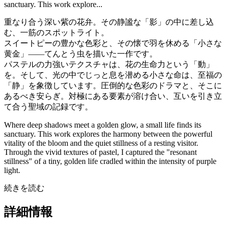
sanctuary. This work explore...
重なり合う深い紫の花弁。その静謐な「影」の中に差し込
む、一筋のスポットライト。
スイートピーの豊かな色彩と、その懐で羽を休める「小さな
黄金」——てんとう虫を描いた一作です。
パステルの力強いテクスチャは、花の生命力という「動」
を。そして、光の中でじっと息を潜める小さな命は、至福の
「静」を象徴しています。圧倒的な色彩のドラマと、そこに
あるべき安らぎ。対極にある要素が溶け合い、互いを引き立
て合う聖域の記録です。
Where deep shadows meet a golden glow, a small life finds its
sanctuary. This work explores the harmony between the powerful
vitality of the bloom and the quiet stillness of a resting visitor.
Through the vivid textures of pastel, I captured the "resonant
stillness" of a tiny, golden life cradled within the intensity of purple
light.
続きを読む
詳細情報