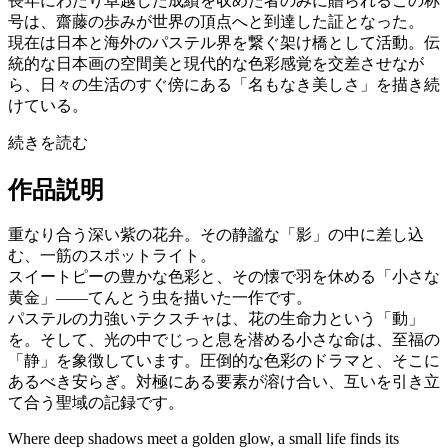
長年にわたり卓越した成績を収めた者のみに贈られるこの称
号は、齋藤の歩みが世界の頂点へと到達した証となった。
現在は日本と海外のパステル界を繋ぐ架け橋として活動。伝
統的な日本画の空間美と現代的な色彩感覚を交差させなが
ら、日々の生活のすぐ傍にある「名もなき美しさ」を描き続
けている。
続きを読む
作品説明
重なり合う深い紫の花弁。その静謐な「影」の中に差し込
む、一筋のスポットライト。
スイートピーの豊かな色彩と、その懐で羽を休める「小さな
黄金」——てんとう虫を描いた一作です。
パステルの力強いテクスチャは、花の生命力という「動」
を。そして、光の中でじっと息を潜める小さな命は、至福の
「静」を象徴しています。圧倒的な色彩のドラマと、そこに
あるべき安らぎ。対極にある要素が溶け合い、互いを引き立
て合う聖域の記録です。
Where deep shadows meet a golden glow, a small life finds its