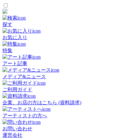
探す
お気に入り
特集
アート記事
メディア&ニュース
ご利用ガイド
企業、お店の方はこちら (資料請求)
アーティストの方へ
お問い合わせ
運営会社