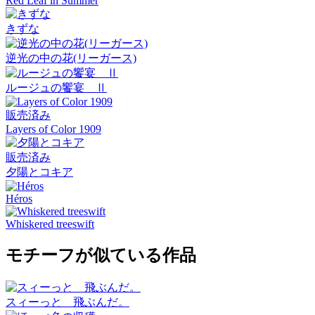
Red Leaf in Summer
きずな
逆光の中の花(リーガース)
ルージュの饗宴 Ⅱ
販売済み
Layers of Color 1909
販売済み
夕陽とコキア
Héros
Whiskered treeswift
モチーフが似ている作品
スィーっと 飛ぶんだ。