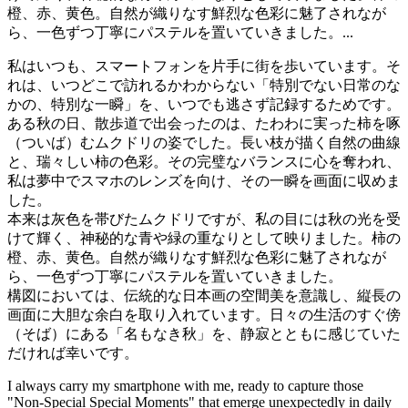
橙、赤、黄色。自然が織りなす鮮烈な色彩に魅了されなが
ら、一色ずつ丁寧にパステルを置いていきました。...
私はいつも、スマートフォンを片手に街を歩いています。そ
れは、いつどこで訪れるかわからない「特別でない日常のな
かの、特別な一瞬」を、いつでも逃さず記録するためです。
ある秋の日、散歩道で出会ったのは、たわわに実った柿を啄
（ついば）むムクドリの姿でした。長い枝が描く自然の曲線
と、瑞々しい柿の色彩。その完璧なバランスに心を奪われ、
私は夢中でスマホのレンズを向け、その一瞬を画面に収めま
した。
本来は灰色を帯びたムクドリですが、私の目には秋の光を受
けて輝く、神秘的な青や緑の重なりとして映りました。柿の
橙、赤、黄色。自然が織りなす鮮烈な色彩に魅了されなが
ら、一色ずつ丁寧にパステルを置いていきました。
構図においては、伝統的な日本画の空間美を意識し、縦長の
画面に大胆な余白を取り入れています。日々の生活のすぐ傍
（そば）にある「名もなき秋」を、静寂とともに感じていた
だければ幸いです。
I always carry my smartphone with me, ready to capture those
"Non-Special Special Moments" that emerge unexpectedly in daily