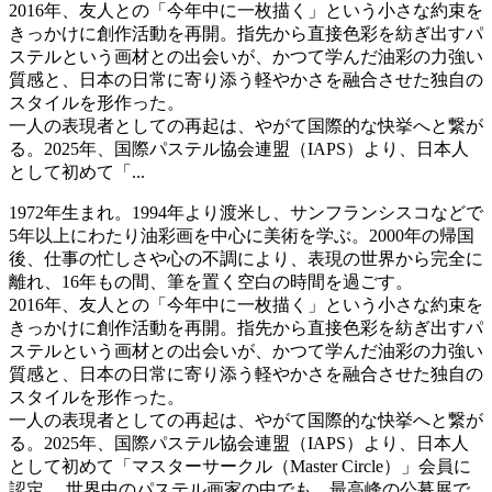
2016年、友人との「今年中に一枚描く」という小さな約束を
きっかけに創作活動を再開。指先から直接色彩を紡ぎ出すパ
ステルという画材との出会いが、かつて学んだ油彩の力強い
質感と、日本の日常に寄り添う軽やかさを融合させた独自の
スタイルを形作った。
一人の表現者としての再起は、やがて国際的な快挙へと繋が
る。2025年、国際パステル協会連盟（IAPS）より、日本人
として初めて「...
1972年生まれ。1994年より渡米し、サンフランシスコなどで
5年以上にわたり油彩画を中心に美術を学ぶ。2000年の帰国
後、仕事の忙しさや心の不調により、表現の世界から完全に
離れ、16年もの間、筆を置く空白の時間を過ごす。
2016年、友人との「今年中に一枚描く」という小さな約束を
きっかけに創作活動を再開。指先から直接色彩を紡ぎ出すパ
ステルという画材との出会いが、かつて学んだ油彩の力強い
質感と、日本の日常に寄り添う軽やかさを融合させた独自の
スタイルを形作った。
一人の表現者としての再起は、やがて国際的な快挙へと繋が
る。2025年、国際パステル協会連盟（IAPS）より、日本人
として初めて「マスターサークル（Master Circle）」会員に
認定。 世界中のパステル画家の中でも、最高峰の公募展で