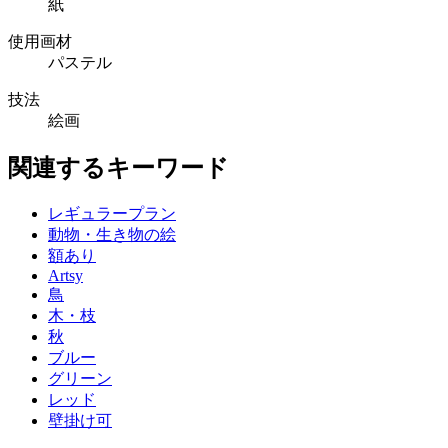
紙
使用画材
パステル
技法
絵画
関連するキーワード
レギュラープラン
動物・生き物の絵
額あり
Artsy
鳥
木・枝
秋
ブルー
グリーン
レッド
壁掛け可