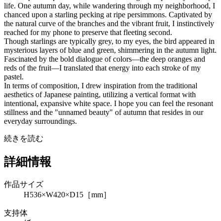
life. One autumn day, while wandering through my neighborhood, I
chanced upon a starling pecking at ripe persimmons. Captivated by
the natural curve of the branches and the vibrant fruit, I instinctively
reached for my phone to preserve that fleeting second.
Though starlings are typically grey, to my eyes, the bird appeared in
mysterious layers of blue and green, shimmering in the autumn light.
Fascinated by the bold dialogue of colors—the deep oranges and
reds of the fruit—I translated that energy into each stroke of my
pastel.
In terms of composition, I drew inspiration from the traditional
aesthetics of Japanese painting, utilizing a vertical format with
intentional, expansive white space. I hope you can feel the resonant
stillness and the "unnamed beauty" of autumn that resides in our
everyday surroundings.
続きを読む
詳細情報
作品サイズ
H536×W420×D15［mm］
支持体