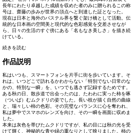
長年にわたり卓越した成績を収めた者のみに贈られるこの称
号は、齋藤の歩みが世界の頂点へと到達した証となった。
現在は日本と海外のパステル界を繋ぐ架け橋として活動。伝
統的な日本画の空間美と現代的な色彩感覚を交差させなが
ら、日々の生活のすぐ傍にある「名もなき美しさ」を描き続
けている。
続きを読む
作品説明
私はいつも、スマートフォンを片手に街を歩いています。そ
れは、いつどこで訪れるかわからない「特別でない日常のな
かの、特別な一瞬」を、いつでも逃さず記録するためです。
ある秋の日、散歩道で出会ったのは、たわわに実った柿を啄
（ついば）むムクドリの姿でした。長い枝が描く自然の曲線
と、瑞々しい柿の色彩。その完璧なバランスに心を奪われ、
私は夢中でスマホのレンズを向け、その一瞬を画面に収めま
した。
本来は灰色を帯びたムクドリですが、私の目には秋の光を受
けて輝く、神秘的な青や緑の重なりとして映りました。柿の