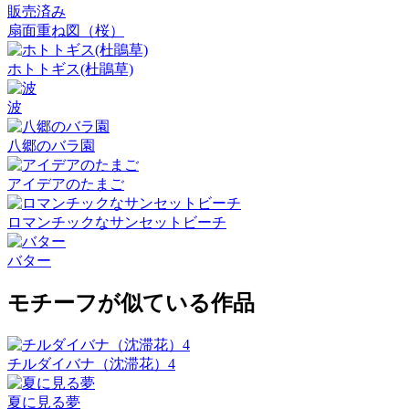
販売済み
扇面重ね図（桜）
ホトトギス(杜鵑草)
波
八郷のバラ園
アイデアのたまご
ロマンチックなサンセットビーチ
バター
モチーフが似ている作品
チルダイバナ（沈滞花）4
夏に見る夢