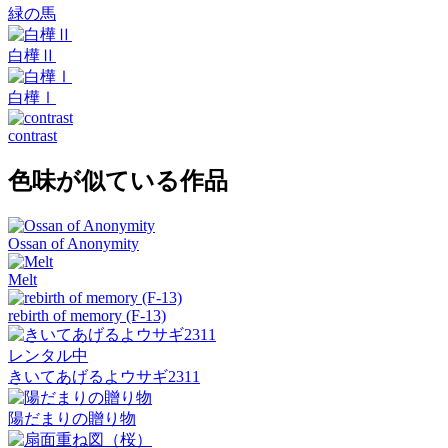
緑の馬
白樺Ⅱ
白樺Ⅰ
contrast
色味が似ている作品
Ossan of Anonymity
Melt
rebirth of memory (F-13)
レンタル中
きいてあげるよウサギ2311
陽だまりの贈り物