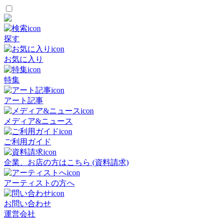
探す
お気に入り
特集
アート記事
メディア&ニュース
ご利用ガイド
企業、お店の方はこちら (資料請求)
アーティストの方へ
お問い合わせ
運営会社