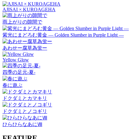
AJISAI × KUROAGEHA
雨上がりの隙間で
紫光にまどろむ黄金 ― Golden Slumber in Purple Light ―
あわせー腐草為蛍ー
Yellow Glow
四季の足元-夏-
春に遊ぶ
ドクダミとカマキリ
ドクダミとノコギリ
ひらひらなあにⅧ
FEATURE