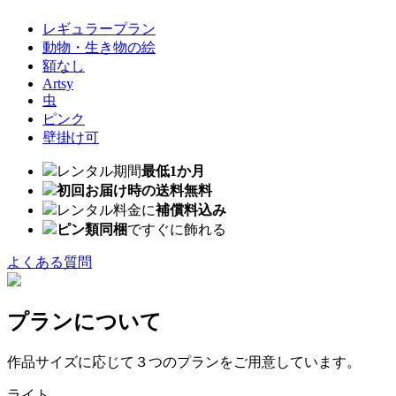
レギュラープラン
動物・生き物の絵
額なし
Artsy
虫
ピンク
壁掛け可
レンタル期間
最低1か月
初回お届け時の送料無料
レンタル料金に
補償料込み
ピン類同梱
ですぐに飾れる
よくある質問
プランについて
作品サイズに応じて３つのプランをご用意しています。
ライト