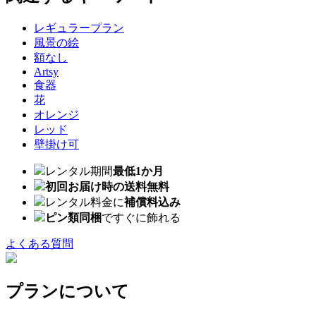
レギュラープラン
風景の絵
額なし
Artsy
食器
花
オレンジ
レッド
壁掛け可
レンタル期間
最低1か月
初回お届け時の送料無料
レンタル料金に
補償料込み
ピン類同梱
ですぐに飾れる
よくある質問
プランについて