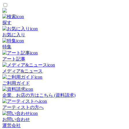
探す
お気に入り
特集
アート記事
メディア&ニュース
ご利用ガイド
企業、お店の方はこちら (資料請求)
アーティストの方へ
お問い合わせ
運営会社