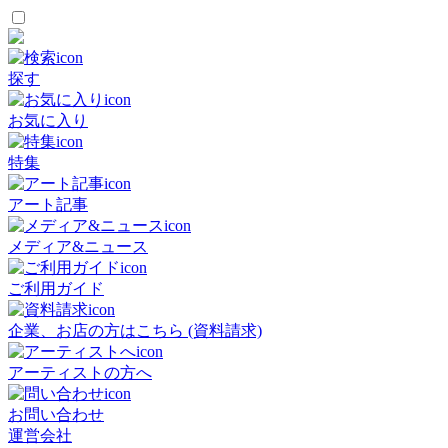
探す
お気に入り
特集
アート記事
メディア&ニュース
ご利用ガイド
企業、お店の方はこちら (資料請求)
アーティストの方へ
お問い合わせ
運営会社