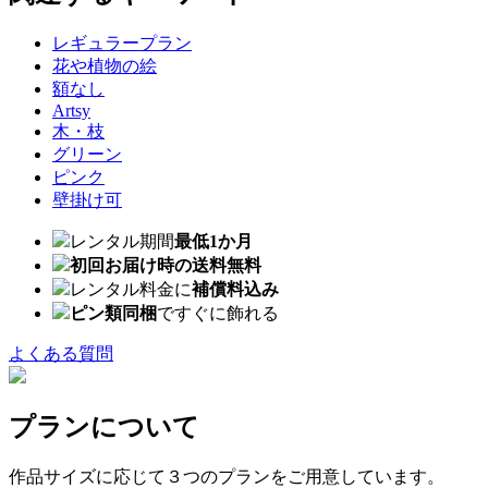
レギュラープラン
花や植物の絵
額なし
Artsy
木・枝
グリーン
ピンク
壁掛け可
レンタル期間
最低1か月
初回お届け時の送料無料
レンタル料金に
補償料込み
ピン類同梱
ですぐに飾れる
よくある質問
プランについて
作品サイズに応じて３つのプランをご用意しています。