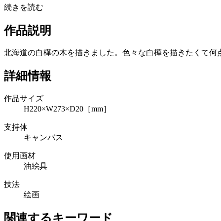
続きを読む
作品説明
北海道の白樺の木を描きました。色々な白樺を描きたくて何
詳細情報
作品サイズ
H220×W273×D20［mm］
支持体
キャンバス
使用画材
油絵具
技法
絵画
関連するキーワード