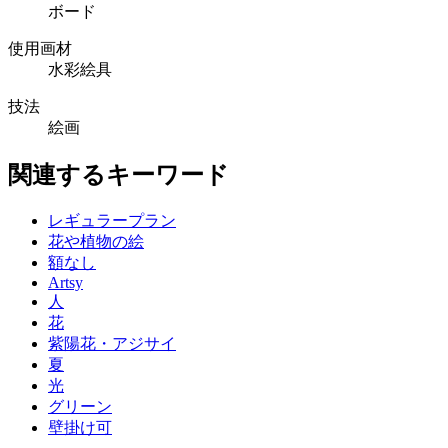
ボード
使用画材
水彩絵具
技法
絵画
関連するキーワード
レギュラープラン
花や植物の絵
額なし
Artsy
人
花
紫陽花・アジサイ
夏
光
グリーン
壁掛け可