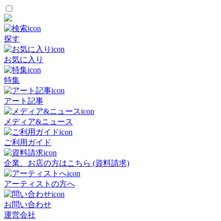
探す
お気に入り
特集
アート記事
メディア&ニュース
ご利用ガイド
企業、お店の方はこちら (資料請求)
アーティストの方へ
お問い合わせ
運営会社