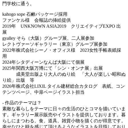
門学校に通う。
kahogo sope 石鹸パッケージ採用
ファンケル様 会報誌の挿絵提供
2019年 UNKNOWN ASIA2019 クリエイティブEXPO 出
展
gyalley そら（大阪）グループ展、二人展参加
レクトヴァーソギャラリー（東京）グループ展参加
2022年株式会社シーノ・オフィス様 2023女性手帳表紙採
用
2024年シタディーンなんば大阪にて個展
2025年関西大阪万博にて「シン・オンナ展」出展
成美堂出版より大人のぬり絵 「大人が楽しい昭和ぬ
り絵」出版 等
2026年株式会社LIXIL タイル建材総合カタログ 表紙、コン
テンツページ、中扉ページイラスト担当
- 作品のテーマは？
素敵な暮らしをテーマに日々の生活のひとコマを描いていま
す。ギャラリー展示販売やイラストを提供しております。暮
らしにまつわる、食、道具、雑貨小物を描くのが得意です。
幸せなひと時を感じて頂けるようなイラストを目指しており