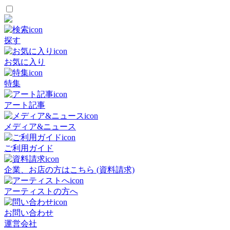
探す
お気に入り
特集
アート記事
メディア&ニュース
ご利用ガイド
企業、お店の方はこちら (資料請求)
アーティストの方へ
お問い合わせ
運営会社