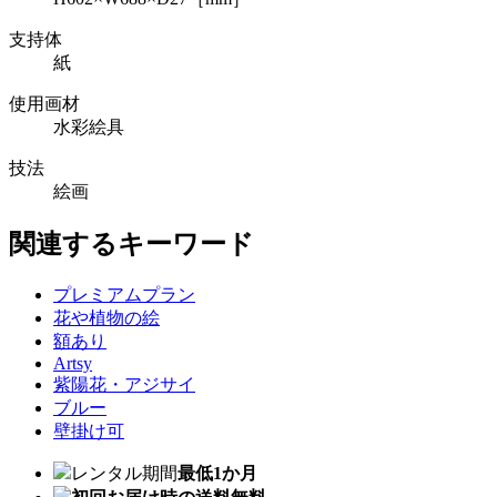
支持体
紙
使用画材
水彩絵具
技法
絵画
関連するキーワード
プレミアムプラン
花や植物の絵
額あり
Artsy
紫陽花・アジサイ
ブルー
壁掛け可
レンタル期間
最低1か月