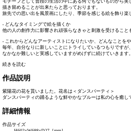
モチーフとして普段の生活の中にある何でもないものから美
描き留めることが出来たらと思っております。
旅先での思い出を風景画にしたり、季節を感じる絵を飾り楽
- どんなタイミングで絵を描くか
他の人の創作力に影響され頑張らなきゃと刺激を受けること
- これからどんなアーティストになりたいか、どんなことを
毎年、自分なりに新しいことにトライしているつもりですが
なかなか難しいと実感していますがめげずに続けていきます
続きを読む
作品説明
紫陽花の花を貰いました。花名は＜ダンスパーティ＞
ダンスパーティの踊るような鮮やかなブルーは私の心を癒し
詳細情報
作品サイズ
H602×W688×D27［mm］