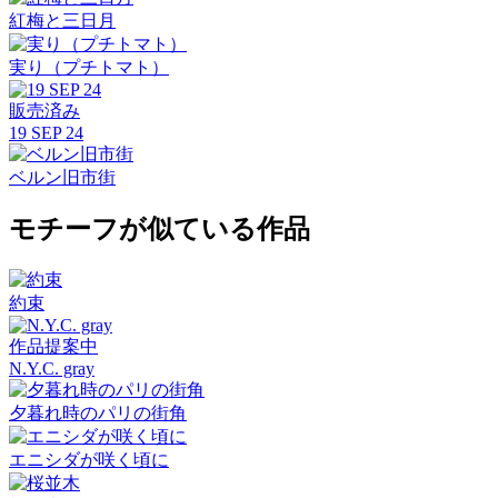
紅梅と三日月
実り（プチトマト）
販売済み
19 SEP 24
ベルン旧市街
モチーフが似ている作品
約束
作品提案中
N.Y.C. gray
夕暮れ時のパリの街角
エニシダが咲く頃に