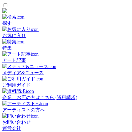
探す
お気に入り
特集
アート記事
メディア&ニュース
ご利用ガイド
企業、お店の方はこちら (資料請求)
アーティストの方へ
お問い合わせ
運営会社