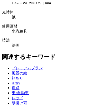
H478×W629×D35［mm］
支持体
紙
使用画材
水彩絵具
技法
絵画
関連するキーワード
プレミアムプラン
風景の絵
額あり
Artsy
道路
車•自動車
レッド
壁掛け可