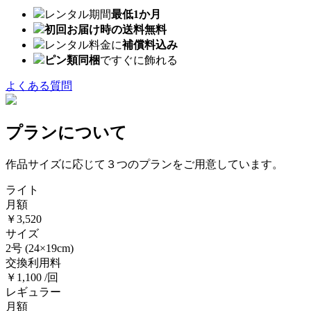
レンタル期間
最低1か月
初回お届け時の送料無料
レンタル料金に
補償料込み
ピン類同梱
ですぐに飾れる
よくある質問
プランについて
作品サイズに応じて３つのプランをご用意しています。
ライト
月額
￥3,520
サイズ
2号
(24×19cm)
交換利用料
￥1,100 /回
レギュラー
月額