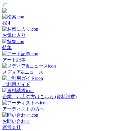
探す
お気に入り
特集
アート記事
メディア&ニュース
ご利用ガイド
企業、お店の方はこちら (資料請求)
アーティストの方へ
お問い合わせ
運営会社