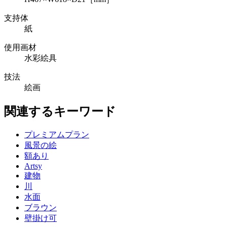
支持体
紙
使用画材
水彩絵具
技法
絵画
関連するキーワード
プレミアムプラン
風景の絵
額あり
Artsy
建物
川
水面
ブラウン
壁掛け可