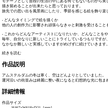
モチーフとして普段の生活の中にある何でもないものから美
描き留めることが出来たらと思っております。
旅先での思い出を風景画にしたり、季節を感じる絵を飾り楽
- どんなタイミングで絵を描くか
他の人の創作力に影響され頑張らなきゃと刺激を受けること
- これからどんなアーティストになりたいか、どんなことを
毎年、自分なりに新しいことにトライしているつもりですが
なかなか難しいと実感していますがめげずに続けていきます
続きを読む
作品説明
アムステルダムの冬は寒く、空はどんよりとしていました。
運河沿いの街並みは綺麗に整い夜になると幻想的な光に包ま
詳細情報
作品サイズ
H467×W618×D21［mm］