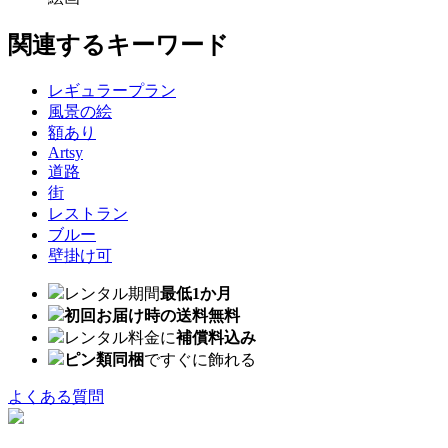
関連するキーワード
レギュラープラン
風景の絵
額あり
Artsy
道路
街
レストラン
ブルー
壁掛け可
レンタル期間
最低1か月
初回お届け時の送料無料
レンタル料金に
補償料込み
ピン類同梱
ですぐに飾れる
よくある質問