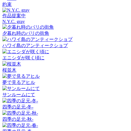
約束
作品提案中
N.Y.C. gray
夕暮れ時のパリの街角
ハワイ島のアンティークショプ
エニシダが咲く頃に
桜並木
夢で見るアヒル
サンルームにて
四季の足元-冬-
四季の足元-秋-