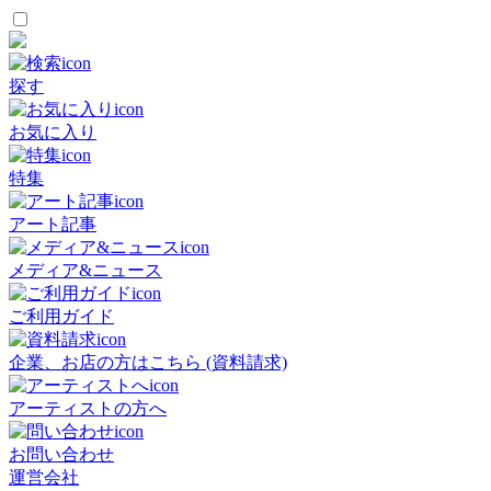
探す
お気に入り
特集
アート記事
メディア&ニュース
ご利用ガイド
企業、お店の方はこちら (資料請求)
アーティストの方へ
お問い合わせ
運営会社