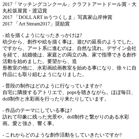
2017「マッチングコンクール」クラフトアートドール賞・大
丸松坂屋賞・渡辺賞
2017 「DOLL ART inうつくしま」写真家山岸伸賞
2017 「Art Stream2017」奨励賞
- 絵を描くようになったきっかけは?
幼少から、創作や絵を描く事は、遊びの延長のようでした。
ですから、アート系に進むのは、自然な流れ。デザイン会社
を経て、結婚後は、家庭との両立の為、家で指導できる創作
活動を始めました。要望から、造
形教室の他に、水彩画絵画教室を始める事になり、徐々に自
作品にも取り組むようになりました。
- 普段の制作はどのように行なっていますか?
自宅に隣接するアトリエで、popsを聴きながら。ほぼ毎日、
doll制作と水彩画を行ったり来たりしています。
- 作品のテーマにしている事は?
訪れて印象に残った光景や、doll制作と繋がりのある水彩
画。愛と強さ、響く事。
- これからどのような創作活動をしていきたいですか?