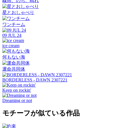
驟雨、のち、晴れ
星とおしゃべり
ワンチーム
09 JUL 24
ice cream
何もない海
運命共同体
BORDERLESS - DAWN 2307221
Keep on rockin'
Dreaming or not
モチーフが似ている作品