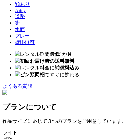
額あり
Artsy
道路
街
水面
グレー
壁掛け可
レンタル期間
最低1か月
初回お届け時の送料無料
レンタル料金に
補償料込み
ピン類同梱
ですぐに飾れる
よくある質問
プランについて
作品サイズに応じて３つのプランをご用意しています。
ライト