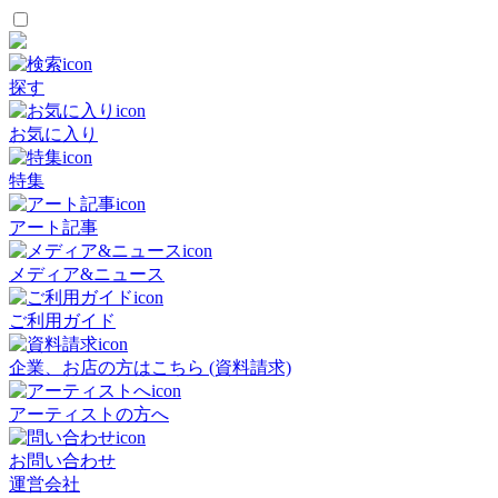
探す
お気に入り
特集
アート記事
メディア&ニュース
ご利用ガイド
企業、お店の方はこちら (資料請求)
アーティストの方へ
お問い合わせ
運営会社