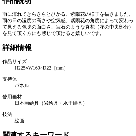
作品説明
雨に濡れてきらきらとひかる、紫陽花の様子を描きました。
雨の日の湿度の高さや空気感、紫陽花の角度によって変わっ
て見える色味の面白さ、宝石のような真花（花の中央部分）
を見て頂く方にも感じで頂けると嬉しいです。
詳細情報
作品サイズ
H225×W160×D22［mm］
支持体
パネル
使用画材
日本画絵具（岩絵具・水干絵具）
技法
絵画
関連するキーワード