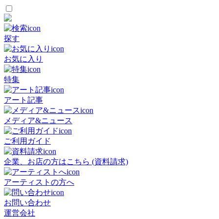
探す
お気に入り
特集
アート記事
メディア&ニュース
ご利用ガイド
企業、お店の方はこちら (資料請求)
アーティストの方へ
お問い合わせ
運営会社