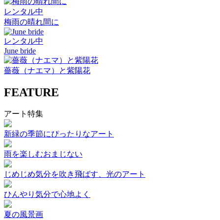
レンタル中
梅雨の晴れ間に
レンタル中
June bride
薔薇（ナエマ）と紫陽花
FEATURE
アート特集
新緑の季節にぴったりなアート
雨を楽しむおまじない
じめじめ気分を吹き飛ばす、光のアート
ひんやり気分で心地よく
夏の風景画