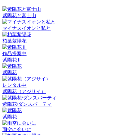
紫陽花と富士山
マイナスイオンと私と
柏葉紫陽花
作品提案中
紫陽花Ⅱ
紫陽花
レンタル中
紫陽花（アジサイ）
紫陽花/ダンスパーティ
紫陽花
雨空に会いに