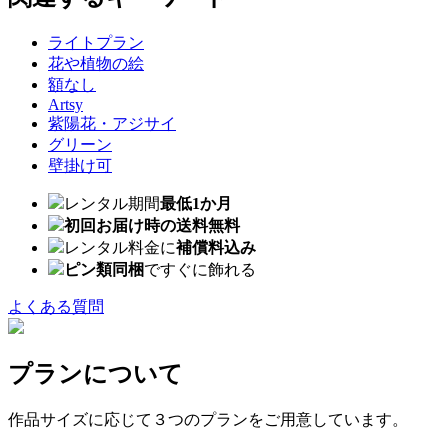
ライトプラン
花や植物の絵
額なし
Artsy
紫陽花・アジサイ
グリーン
壁掛け可
レンタル期間
最低1か月
初回お届け時の送料無料
レンタル料金に
補償料込み
ピン類同梱
ですぐに飾れる
よくある質問
プランについて
作品サイズに応じて３つのプランをご用意しています。