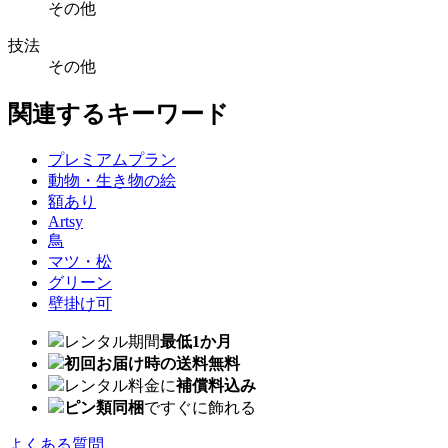
その他
技法
その他
関連するキーワード
プレミアムプラン
動物・生き物の絵
額あり
Artsy
鳥
マツ・松
グリーン
壁掛け可
レンタル期間
最低1か月
初回お届け時の送料無料
レンタル料金に
補償料込み
ピン類同梱
ですぐに飾れる
よくある質問