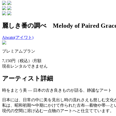
麗しき番の調べ Melody of Paired Grac
Aiwato(アイワト)
プレミアムプラン
7,150円
（税込）/月額
現在レンタルできません
アーティスト詳細
時をまとう美 ― 日本の古き良きものが語る、静謐なアート
日本には、日常の中に美を見出し時の流れさえも慈しむ文化
私は、昭和初期〜中期にかけて作られた古布―着物や帯―と
現代の空間に溶け込む一点物のアートへと仕立てています。