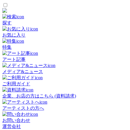
探す
お気に入り
特集
アート記事
メディア&ニュース
ご利用ガイド
企業、お店の方はこちら (資料請求)
アーティストの方へ
お問い合わせ
運営会社