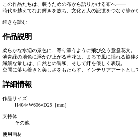
この作品たちは、装うための布から語りかける布へ――
時代を越えてなお輝きを放ち、文化と人の記憶をつなぐ静か
続きを読む
作品説明
柔らかな水辺の景色に、寄り添うように飛び交う鴛鴦花文。
薄青緑の地色に浮かび上がる草花は、まるで風に揺れる旋律
繊細な暈しは、自然との調和、そして絆を優しく表現。
空間に落ち着きと美しさをもたらす、インテリアアートとし
詳細情報
作品サイズ
H404×W606×D25［mm］
支持体
その他
使用画材