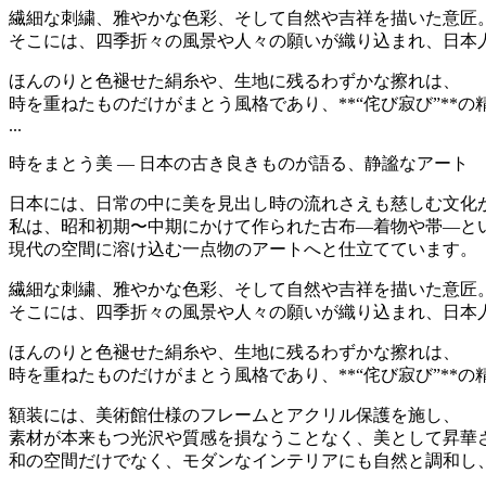
繊細な刺繍、雅やかな色彩、そして自然や吉祥を描いた意匠
そこには、四季折々の風景や人々の願いが織り込まれ、日本
ほんのりと色褪せた絹糸や、生地に残るわずかな擦れは、
時を重ねたものだけがまとう風格であり、**“侘び寂び”**
...
時をまとう美 ― 日本の古き良きものが語る、静謐なアート
日本には、日常の中に美を見出し時の流れさえも慈しむ文化
私は、昭和初期〜中期にかけて作られた古布―着物や帯―と
現代の空間に溶け込む一点物のアートへと仕立てています。
繊細な刺繍、雅やかな色彩、そして自然や吉祥を描いた意匠
そこには、四季折々の風景や人々の願いが織り込まれ、日本
ほんのりと色褪せた絹糸や、生地に残るわずかな擦れは、
時を重ねたものだけがまとう風格であり、**“侘び寂び”**
額装には、美術館仕様のフレームとアクリル保護を施し、
素材が本来もつ光沢や質感を損なうことなく、美として昇華
和の空間だけでなく、モダンなインテリアにも自然と調和し