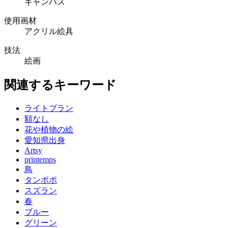
キャンバス
使用画材
アクリル絵具
技法
絵画
関連するキーワード
ライトプラン
額なし
花や植物の絵
愛知県出身
Artsy
printemps
鳥
タンポポ
スズラン
春
ブルー
グリーン