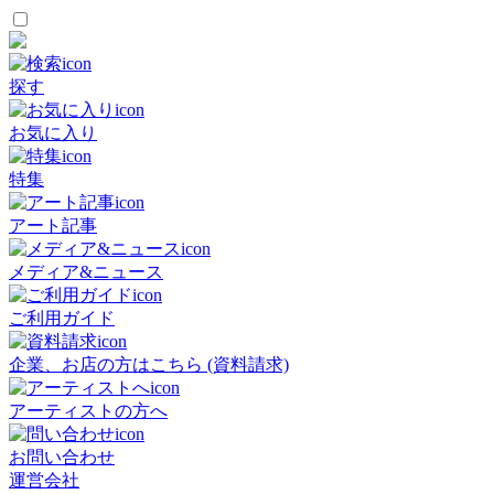
探す
お気に入り
特集
アート記事
メディア&ニュース
ご利用ガイド
企業、お店の方はこちら (資料請求)
アーティストの方へ
お問い合わせ
運営会社