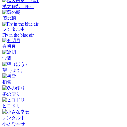
拡大解釈 No.1
麓の朝
レンタル中
Fly in the blue air
有明月
波間
望（ぼう）
初雪
冬の便り
ヒヨドリ
レンタル中
小さな幸せ