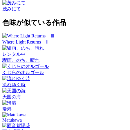
茂みにて
色味が似ている作品
Where Light Returns Ⅲ
レンタル中
驟雨、のち、晴れ
くじらのオルゴール
流れゆく時
天国の海
帰港
Matukawa