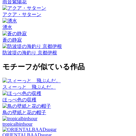
雨音紫陽花
アクア・サターン
湧水
蒼の静寂
防波堤の海釣り 京都伊根
モチーフが似ている作品
スィーっと 飛ぶんだ。
ほっぺ色の収穫
鳥の壁紙と花の帽子
tropicalbirdsour
ORIENTALBAADsugar