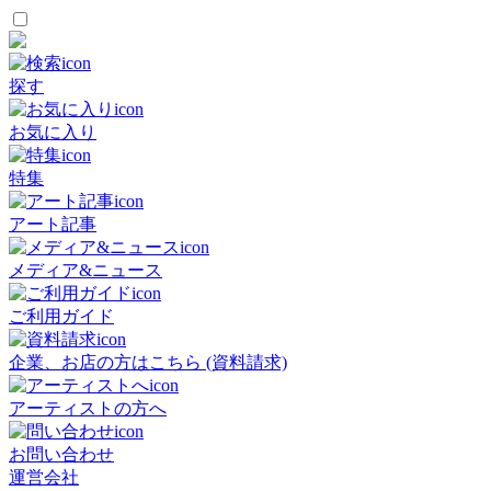
探す
お気に入り
特集
アート記事
メディア&ニュース
ご利用ガイド
企業、お店の方はこちら (資料請求)
アーティストの方へ
お問い合わせ
運営会社