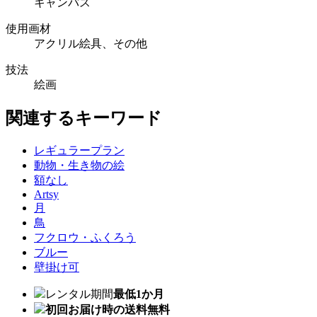
キャンバス
使用画材
アクリル絵具、その他
技法
絵画
関連するキーワード
レギュラープラン
動物・生き物の絵
額なし
Artsy
月
鳥
フクロウ・ふくろう
ブルー
壁掛け可
レンタル期間
最低1か月
初回お届け時の送料無料