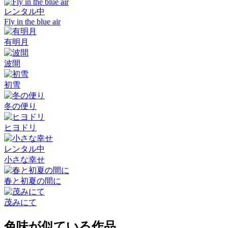
レンタル中
Fly in the blue air
有明月
波間
初雪
冬の便り
ヒヨドリ
レンタル中
小さな幸せ
春と初夏の間に
茂みにて
色味が似ている作品