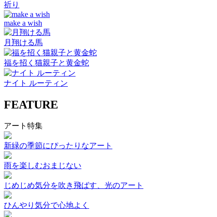
祈り
make a wish
月翔ける馬
福を招く猫親子と黄金蛇
ナイト ルーティン
FEATURE
アート特集
新緑の季節にぴったりなアート
雨を楽しむおまじない
じめじめ気分を吹き飛ばす、光のアート
ひんやり気分で心地よく