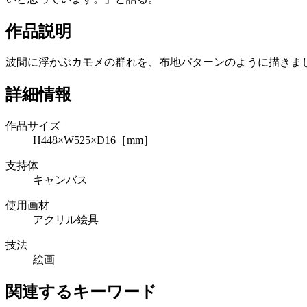
作品説明
波間に浮かぶカモメの群れを、布地パターンのように描きま
詳細情報
作品サイズ
H448×W525×D16［mm］
支持体
キャンバス
使用画材
アクリル絵具
技法
絵画
関連するキーワード