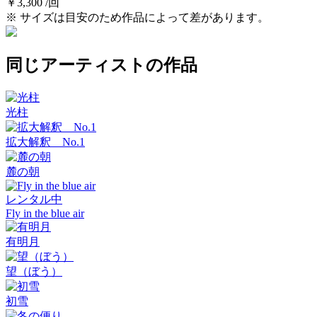
￥3,300 /回
※ サイズは目安のため作品によって差があります。
同じアーティストの作品
光柱
拡大解釈 No.1
麓の朝
レンタル中
Fly in the blue air
有明月
望（ぼう）
初雪