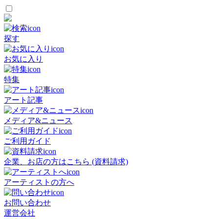
探す
お気に入り
特集
アート記事
メディア&ニュース
ご利用ガイド
企業、お店の方はこちら (資料請求)
アーティストの方へ
お問い合わせ
運営会社