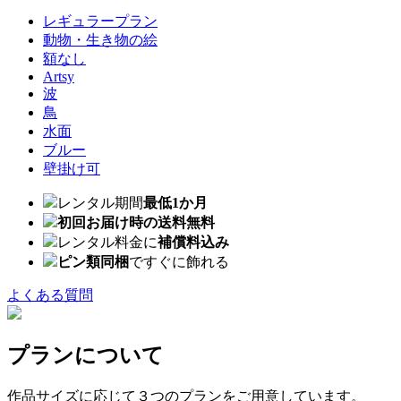
レギュラープラン
動物・生き物の絵
額なし
Artsy
波
鳥
水面
ブルー
壁掛け可
レンタル期間
最低1か月
初回お届け時の送料無料
レンタル料金に
補償料込み
ピン類同梱
ですぐに飾れる
よくある質問
プランについて
作品サイズに応じて３つのプランをご用意しています。