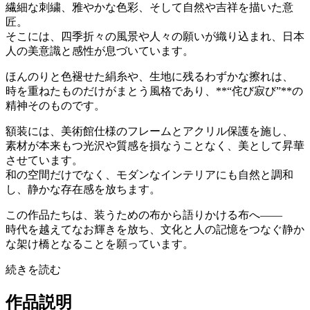
繊細な刺繍、雅やかな色彩、そして自然や吉祥を描いた意
匠。
そこには、四季折々の風景や人々の願いが織り込まれ、日本
人の美意識と感性が息づいています。
ほんのりと色褪せた絹糸や、生地に残るわずかな擦れは、
時を重ねたものだけがまとう風格であり、**“侘び寂び”**の
精神そのものです。
額装には、美術館仕様のフレームとアクリル保護を施し、
素材が本来もつ光沢や質感を損なうことなく、美として昇華
させています。
和の空間だけでなく、モダンなインテリアにも自然と調和
し、静かな存在感を放ちます。
この作品たちは、装うための布から語りかける布へ――
時代を越えてなお輝きを放ち、文化と人の記憶をつなぐ静か
な架け橋となることを願っています。
続きを読む
作品説明