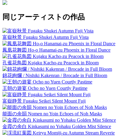
同じアーティストの作品
富嶽秋景 Fugaku Shukei Autumn Fuji Vista
鳳凰花舞図 Ho-o Hanamai-zu Phoenix in Floral Dance
孔雀花鳥図 Kujaku Kacho-zu Peacock in Bloom
錦花絢爛 / Nishiki Kakenran / Brocade in Full Bloom
王朝の遊宴 Ocho no Yuen Courtly Pastime
富嶽静景 Fugaku Seikei Silent Mount Fuji
能面の余韻 Nomen no Yoin Echoes of Noh Masks
金霞の余白 Kinkasumi no Yohaku Golden Mist Silence