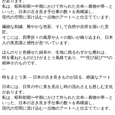
があります。
私は、昭和初期〜中期にかけて作られた古布―着物や帯―と
いった、日本の古き良き手仕事の数々を再構築し、
現代の空間に溶け込む一点物のアートへと仕立てています。
繊細な刺繍、雅やかな色彩、そして自然や吉祥を描いた意
匠。
そこには、四季折々の風景や人々の願いが織り込まれ、日本
人の美意識と感性が息づいています。
ほんのりと色褪せた絹糸や、生地に残るわずかな擦れは、
時を重ねたものだけがまとう風格であり、**“侘び寂び”**の
精神そのものです。
...
時をまとう美 ― 日本の古き良きものが語る、静謐なアート
日本には、日常の中に美を見出し時の流れさえも慈しむ文化
があります。
私は、昭和初期〜中期にかけて作られた古布―着物や帯―と
いった、日本の古き良き手仕事の数々を再構築し、
現代の空間に溶け込む一点物のアートへと仕立てています。