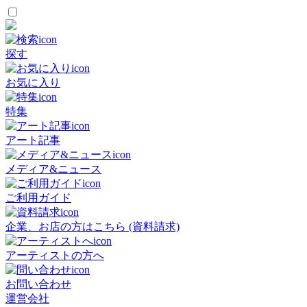
探す
お気に入り
特集
アート記事
メディア&ニュース
ご利用ガイド
企業、お店の方はこちら (資料請求)
アーティストの方へ
お問い合わせ
運営会社