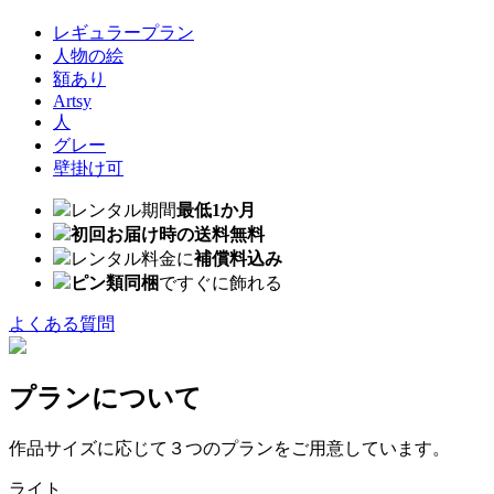
レギュラープラン
人物の絵
額あり
Artsy
人
グレー
壁掛け可
レンタル期間
最低1か月
初回お届け時の送料無料
レンタル料金に
補償料込み
ピン類同梱
ですぐに飾れる
よくある質問
プランについて
作品サイズに応じて３つのプランをご用意しています。
ライト