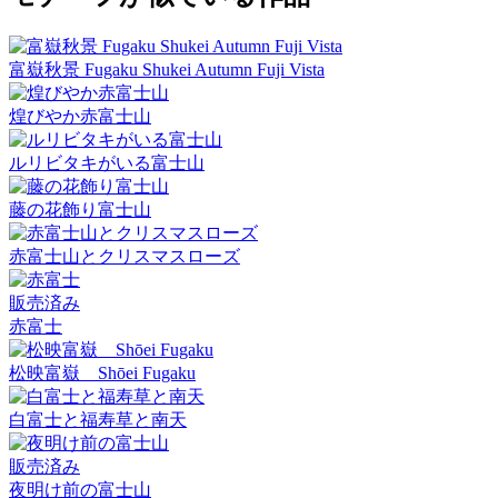
富嶽秋景 Fugaku Shukei Autumn Fuji Vista
煌びやか赤富士山
ルリビタキがいる富士山
藤の花飾り富士山
赤富士山とクリスマスローズ
販売済み
赤富士
松映富嶽 Shōei Fugaku
白富士と福寿草と南天
販売済み
夜明け前の富士山