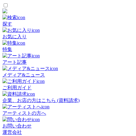
探す
お気に入り
特集
アート記事
メディア&ニュース
ご利用ガイド
企業、お店の方はこちら (資料請求)
アーティストの方へ
お問い合わせ
運営会社