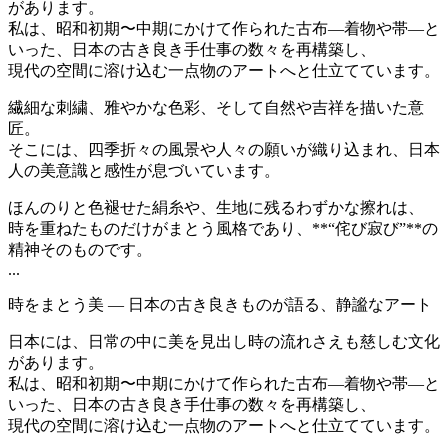
があります。
私は、昭和初期〜中期にかけて作られた古布―着物や帯―と
いった、日本の古き良き手仕事の数々を再構築し、
現代の空間に溶け込む一点物のアートへと仕立てています。
繊細な刺繍、雅やかな色彩、そして自然や吉祥を描いた意
匠。
そこには、四季折々の風景や人々の願いが織り込まれ、日本
人の美意識と感性が息づいています。
ほんのりと色褪せた絹糸や、生地に残るわずかな擦れは、
時を重ねたものだけがまとう風格であり、**“侘び寂び”**の
精神そのものです。
...
時をまとう美 ― 日本の古き良きものが語る、静謐なアート
日本には、日常の中に美を見出し時の流れさえも慈しむ文化
があります。
私は、昭和初期〜中期にかけて作られた古布―着物や帯―と
いった、日本の古き良き手仕事の数々を再構築し、
現代の空間に溶け込む一点物のアートへと仕立てています。