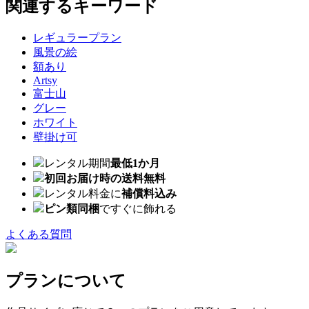
関連するキーワード
レギュラープラン
風景の絵
額あり
Artsy
富士山
グレー
ホワイト
壁掛け可
レンタル期間
最低1か月
初回お届け時の送料無料
レンタル料金に
補償料込み
ピン類同梱
ですぐに飾れる
よくある質問
プランについて