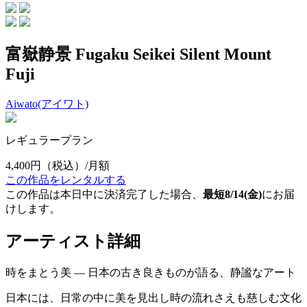
富嶽静景 Fugaku Seikei Silent Mount
Fuji
Aiwato(アイワト)
レギュラープラン
4,400円
（税込）/月額
この作品をレンタルする
この作品は本日中に決済完了した場合、
最短8/14(金)
にお届
けします。
アーティスト詳細
時をまとう美 ― 日本の古き良きものが語る、静謐なアート
日本には、日常の中に美を見出し時の流れさえも慈しむ文化