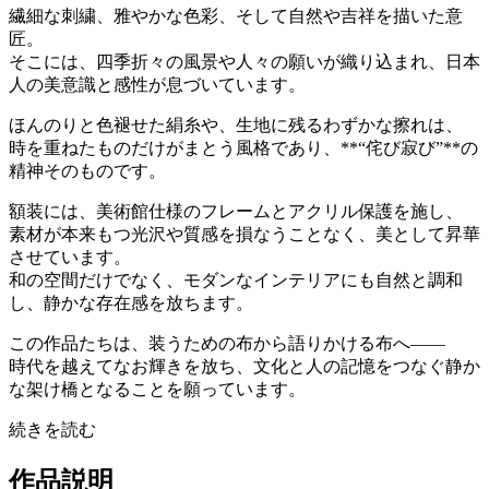
繊細な刺繍、雅やかな色彩、そして自然や吉祥を描いた意
匠。
そこには、四季折々の風景や人々の願いが織り込まれ、日本
人の美意識と感性が息づいています。
ほんのりと色褪せた絹糸や、生地に残るわずかな擦れは、
時を重ねたものだけがまとう風格であり、**“侘び寂び”**の
精神そのものです。
額装には、美術館仕様のフレームとアクリル保護を施し、
素材が本来もつ光沢や質感を損なうことなく、美として昇華
させています。
和の空間だけでなく、モダンなインテリアにも自然と調和
し、静かな存在感を放ちます。
この作品たちは、装うための布から語りかける布へ――
時代を越えてなお輝きを放ち、文化と人の記憶をつなぐ静か
な架け橋となることを願っています。
続きを読む
作品説明