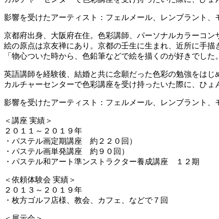
影響を受けたアーティスト：フェルメール、レンブラント、モネ
京都府出身、大阪府在住。色彩講師、パーソナルカラーコン
絵の原点は京友禅にあり。京都の壬生に生まれ、近所に手描
「物心ついた時から、色鉛筆などで絵を描くのが好きでした
英語講師を経験後、結婚と共に念願だった色彩の勉強をはじ
カルチャーセンターで色彩講座を受け持ったいた際に、ひょ
影響を受けたアーティスト：フェルメール、レンブラント、
＜講座 実績＞
２０１１～２０１９年
・パステル画定期講座 約２２０回）
・パステル画単発講座 約９０回）
・パステル和アート準ンストラクター養成講座 １２期
＜依頼体験会 実績＞
２０１３～２０１９年
・枚方ゴルフ店様、教会、カフェ、などで７回
＜展示会＞