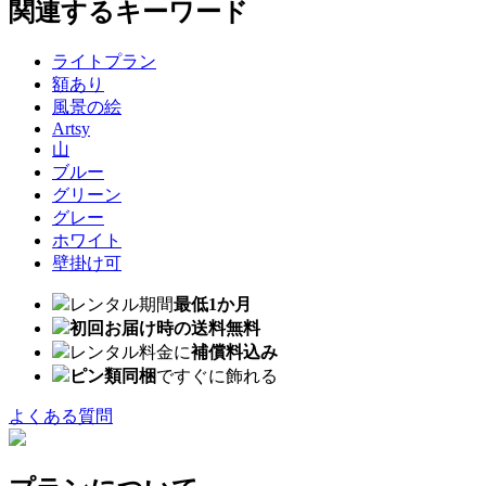
関連するキーワード
ライトプラン
額あり
風景の絵
Artsy
山
ブルー
グリーン
グレー
ホワイト
壁掛け可
レンタル期間
最低1か月
初回お届け時の送料無料
レンタル料金に
補償料込み
ピン類同梱
ですぐに飾れる
よくある質問