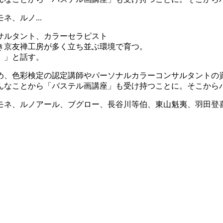
、ルノ...
サルタント、カラーセラピスト
き京友禅工房が多く立ち並ぶ環境で育つ。
。」と話す。
め、色彩検定の認定講師やパーソナルカラーコンサルタントの
んなことから「パステル画講座」も受け持つことに。そこから
モネ、ルノアール、ブグロー、長谷川等伯、東山魁夷、羽田登