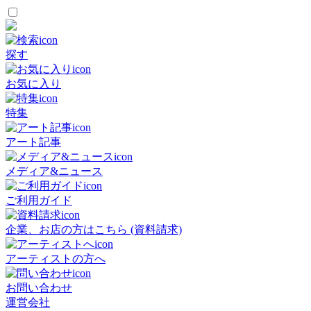
探す
お気に入り
特集
アート記事
メディア&ニュース
ご利用ガイド
企業、お店の方はこちら (資料請求)
アーティストの方へ
お問い合わせ
運営会社