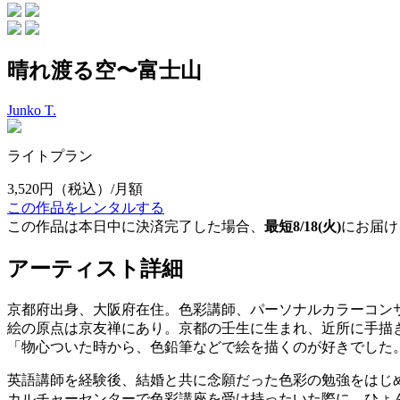
晴れ渡る空〜富士山
Junko T.
ライトプラン
3,520円
（税込）/月額
この作品をレンタルする
この作品は本日中に決済完了した場合、
最短8/18(火)
にお届け
アーティスト詳細
京都府出身、大阪府在住。色彩講師、パーソナルカラーコン
絵の原点は京友禅にあり。京都の壬生に生まれ、近所に手描
「物心ついた時から、色鉛筆などで絵を描くのが好きでした
英語講師を経験後、結婚と共に念願だった色彩の勉強をはじ
カルチャーセンターで色彩講座を受け持ったいた際に、ひょ