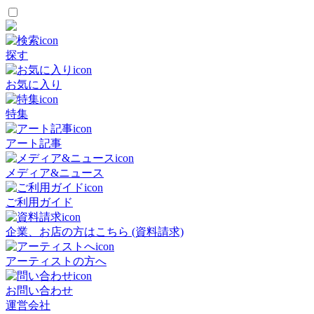
探す
お気に入り
特集
アート記事
メディア&ニュース
ご利用ガイド
企業、お店の方はこちら (資料請求)
アーティストの方へ
お問い合わせ
運営会社