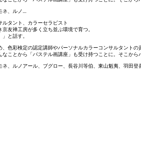
、ルノ...
サルタント、カラーセラピスト
き京友禅工房が多く立ち並ぶ環境で育つ。
。」と話す。
め、色彩検定の認定講師やパーソナルカラーコンサルタントの
んなことから「パステル画講座」も受け持つことに。そこから
モネ、ルノアール、ブグロー、長谷川等伯、東山魁夷、羽田登