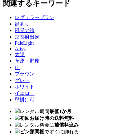
関連するキーワード
レギュラープラン
額あり
風景の絵
京都府出身
PaleLight
Artsy
太陽
草原・野原
山
ブラウン
グレー
ホワイト
イエロー
壁掛け可
レンタル期間
最低1か月
初回お届け時の送料無料
レンタル料金に
補償料込み
ピン類同梱
ですぐに飾れる