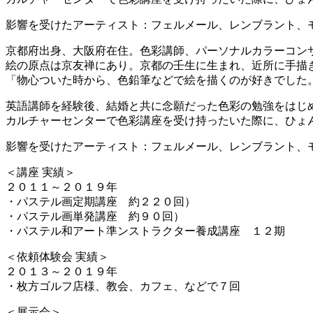
影響を受けたアーティスト：フェルメール、レンブラント、モネ
京都府出身、大阪府在住。色彩講師、パーソナルカラーコン
絵の原点は京友禅にあり。京都の壬生に生まれ、近所に手描
「物心ついた時から、色鉛筆などで絵を描くのが好きでした
英語講師を経験後、結婚と共に念願だった色彩の勉強をはじ
カルチャーセンターで色彩講座を受け持ったいた際に、ひょ
影響を受けたアーティスト：フェルメール、レンブラント、
＜講座 実績＞
２０１１～２０１９年
・パステル画定期講座 約２２０回）
・パステル画単発講座 約９０回）
・パステル和アート準ンストラクター養成講座 １２期
＜依頼体験会 実績＞
２０１３～２０１９年
・枚方ゴルフ店様、教会、カフェ、などで７回
＜展示会＞