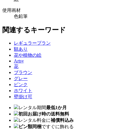
使用画材
色鉛筆
関連するキーワード
レギュラープラン
額あり
花や植物の絵
Artsy
花
ブラウン
グレー
ピンク
ホワイト
壁掛け可
レンタル期間
最低1か月
初回お届け時の送料無料
レンタル料金に
補償料込み
ピン類同梱
ですぐに飾れる