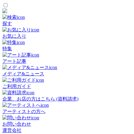
探す
お気に入り
特集
アート記事
メディア&ニュース
ご利用ガイド
企業、お店の方はこちら (資料請求)
アーティストの方へ
お問い合わせ
運営会社