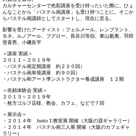
カルチャーセンターで色彩講座を受け持ったいた際に、ひょ
んなことから「パステル画講座」も受け持つことに。そこか
らパステル画講師としてスタートし、現在に至る。
影響を受けたアーティスト：フェルメール、レンブラント、
モネ、ルノアール、ブグロー、長谷川等伯、東山魁夷、羽田
登喜男、小磯良平
＜講座 実績＞
２０１１～２０１９年
・パステル画定期講座 約２２０回）
・パステル画単発講座 約９０回）
・パステル和アート準ンストラクター養成講座 １２期
＜依頼体験会 実績＞
２０１３～２０１９年
・枚方ゴルフ店様、教会、カフェ、などで７回
＜展示会＞
・２０１４年 Junko T.教室展 開催（大阪の貸ギャラリー）
・２０１４年 パステル画三人展 開催（大阪のカフェギャ
ラリー）