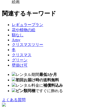
絵画
関連するキーワード
レギュラープラン
花や植物の絵
額なし
Artsy
クリスマスツリー
冬
クリスマス
グリーン
壁掛け可
レンタル期間
最低1か月
初回お届け時の送料無料
レンタル料金に
補償料込み
ピン類同梱
ですぐに飾れる
よくある質問