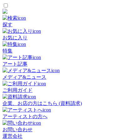
探す
お気に入り
特集
アート記事
メディア&ニュース
ご利用ガイド
企業、お店の方はこちら (資料請求)
アーティストの方へ
お問い合わせ
運営会社