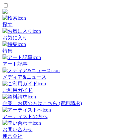
探す
お気に入り
特集
アート記事
メディア&ニュース
ご利用ガイド
企業、お店の方はこちら (資料請求)
アーティストの方へ
お問い合わせ
運営会社