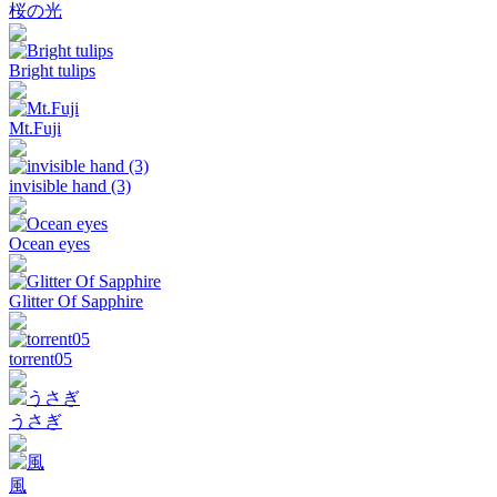
桜の光
Bright tulips
Mt.Fuji
invisible hand (3)
Ocean eyes
Glitter Of Sapphire
torrent05
うさぎ
風