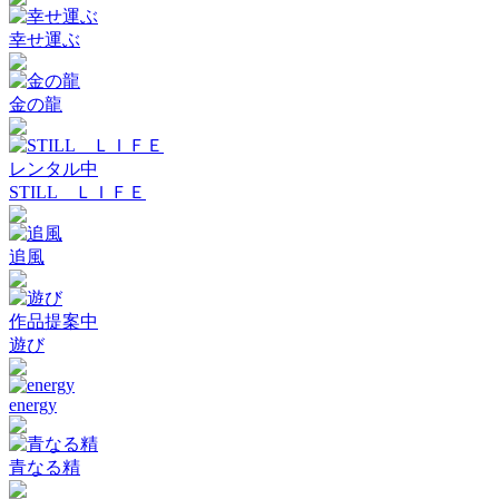
幸せ運ぶ
金の龍
レンタル中
STILL ＬＩＦＥ
追風
作品提案中
遊び
energy
青なる精