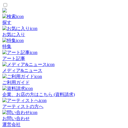
探す
お気に入り
特集
アート記事
メディア&ニュース
ご利用ガイド
企業、お店の方はこちら (資料請求)
アーティストの方へ
お問い合わせ
運営会社