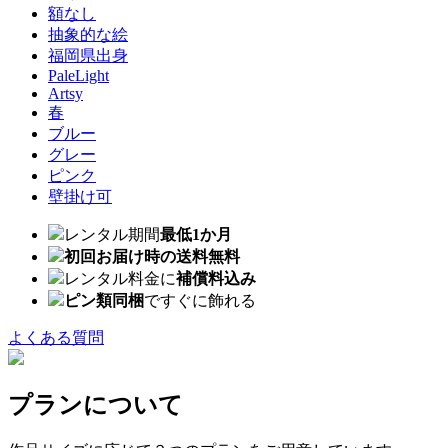
額なし
抽象的な絵
福岡県出身
PaleLight
Artsy
春
ブルー
グレー
ピンク
壁掛け可
レンタル期間
最低1か月
初回お届け時の送料無料
レンタル料金に
補償料込み
ピン類同梱
ですぐに飾れる
よくある質問
プランについて