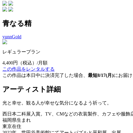
青なる精
yunnGold
レギュラープラン
4,400円
（税込）/月額
この作品をレンタルする
この作品は本日中に決済完了した場合、
最短8/17(月)
にお届け
アーティスト詳細
光と幸せ。観る人が幸せな気分になるよう祈って。
西日本二科展入賞。TV、CMなどの衣装製作、カフェや服飾
福岡県生まれ
東京在住
2022年 世田谷美術館にてアートパズルと平和展 出展