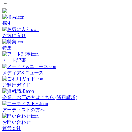
探す
お気に入り
特集
アート記事
メディア&ニュース
ご利用ガイド
企業、お店の方はこちら (資料請求)
アーティストの方へ
お問い合わせ
運営会社