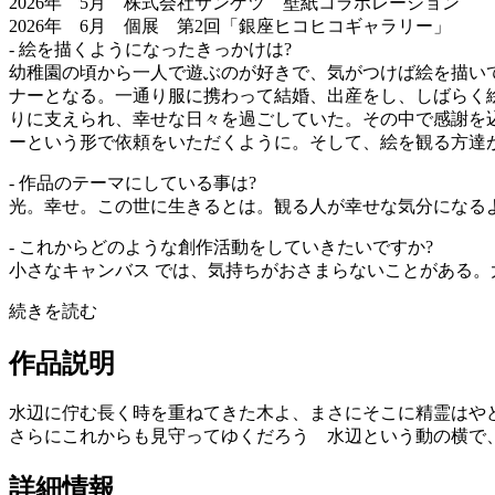
2026年 5月 株式会社サンゲツ 壁紙コラボレーション
2026年 6月 個展 第2回「銀座ヒコヒコギャラリー」
- 絵を描くようになったきっかけは?
幼稚園の頃から一人で遊ぶのが好きで、気がつけば絵を描い
ナーとなる。一通り服に携わって結婚、出産をし、しばらく
りに支えられ、幸せな日々を過ごしていた。その中で感謝を
ーという形で依頼をいただくように。そして、絵を観る方達
- 作品のテーマにしている事は?
光。幸せ。この世に生きるとは。観る人が幸せな気分になる
- これからどのような創作活動をしていきたいですか?
小さなキャンバス では、気持ちがおさまらないことがある。
続きを読む
作品説明
水辺に佇む長く時を重ねてきた木よ、まさにそこに精霊はや
さらにこれからも見守ってゆくだろう 水辺という動の横で
詳細情報