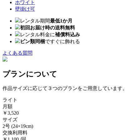
ホワイト
壁掛け可
レンタル期間
最低1か月
初回お届け時の送料無料
レンタル料金に
補償料込み
ピン類同梱
ですぐに飾れる
よくある質問
プランについて
作品サイズに応じて３つのプランをご用意しています。
ライト
月額
￥3,520
サイズ
2号
(24×19cm)
交換利用料
￥1,100 /回