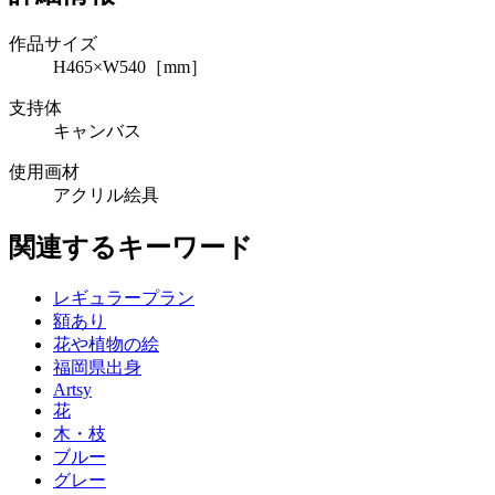
作品サイズ
H465×W540［mm］
支持体
キャンバス
使用画材
アクリル絵具
関連するキーワード
レギュラープラン
額あり
花や植物の絵
福岡県出身
Artsy
花
木・枝
ブルー
グレー