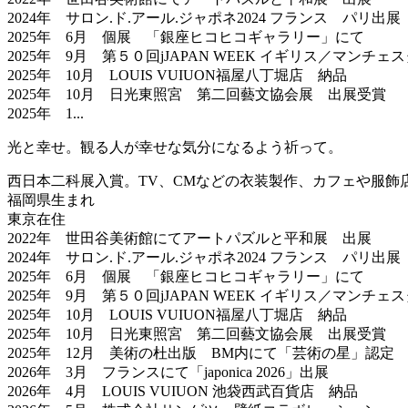
2024年 サロン.ド.アール.ジャポネ2024 フランス パリ出展
2025年 6月 個展 「銀座ヒコヒコギャラリー」にて
2025年 9月 第５０回jJAPAN WEEK イギリス／マンチ
2025年 10月 LOUIS VUIUON福屋八丁堀店 納品
2025年 10月 日光東照宮 第二回藝文協会展 出展受賞
2025年 1...
光と幸せ。観る人が幸せな気分になるよう祈って。
西日本二科展入賞。TV、CMなどの衣装製作、カフェや服飾
福岡県生まれ
東京在住
2022年 世田谷美術館にてアートパズルと平和展 出展
2024年 サロン.ド.アール.ジャポネ2024 フランス パリ出展
2025年 6月 個展 「銀座ヒコヒコギャラリー」にて
2025年 9月 第５０回jJAPAN WEEK イギリス／マンチ
2025年 10月 LOUIS VUIUON福屋八丁堀店 納品
2025年 10月 日光東照宮 第二回藝文協会展 出展受賞
2025年 12月 美術の杜出版 BM内にて「芸術の星」認定
2026年 3月 フランスにて「japonica 2026」出展
2026年 4月 LOUIS VUIUON 池袋西武百貨店 納品