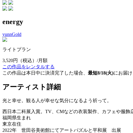
energy
yunnGold
ライトプラン
3,520円
（税込）/月額
この作品をレンタルする
この作品は本日中に決済完了した場合、
最短8/18(火)
にお届け
アーティスト詳細
光と幸せ。観る人が幸せな気分になるよう祈って。
西日本二科展入賞。TV、CMなどの衣装製作、カフェや服飾
福岡県生まれ
東京在住
2022年 世田谷美術館にてアートパズルと平和展 出展