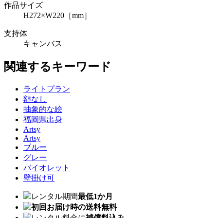
作品サイズ
H272×W220［mm］
支持体
キャンバス
関連するキーワード
ライトプラン
額なし
抽象的な絵
福岡県出身
Artsy
Artsy
ブルー
グレー
バイオレット
壁掛け可
レンタル期間
最低1か月
初回お届け時の送料無料
レンタル料金に
補償料込み