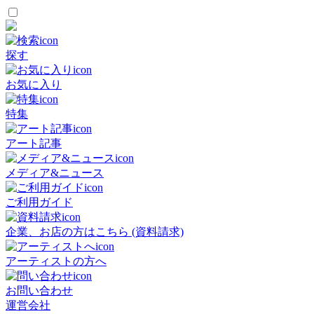
探す
お気に入り
特集
アート記事
メディア&ニュース
ご利用ガイド
企業、お店の方はこちら (資料請求)
アーティストの方へ
お問い合わせ
運営会社