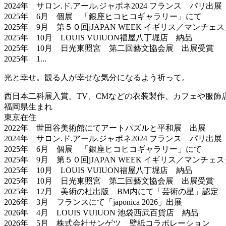
2024年 サロン.ド.アール.ジャポネ2024 フランス パリ出展
2025年 6月 個展 「銀座ヒコヒコギャラリー」にて
2025年 9月 第５０回jJAPAN WEEK イギリス／マンチ
2025年 10月 LOUIS VUIUON福屋八丁堀店 納品
2025年 10月 日光東照宮 第二回藝文協会展 出展受賞
2025年 1...
光と幸せ。観る人が幸せな気分になるよう祈って。
西日本二科展入賞。TV、CMなどの衣装製作、カフェや服飾
福岡県生まれ
東京在住
2022年 世田谷美術館にてアートパズルと平和展 出展
2024年 サロン.ド.アール.ジャポネ2024 フランス パリ出展
2025年 6月 個展 「銀座ヒコヒコギャラリー」にて
2025年 9月 第５０回jJAPAN WEEK イギリス／マンチ
2025年 10月 LOUIS VUIUON福屋八丁堀店 納品
2025年 10月 日光東照宮 第二回藝文協会展 出展受賞
2025年 12月 美術の杜出版 BM内にて「芸術の星」認定
2026年 3月 フランスにて「japonica 2026」出展
2026年 4月 LOUIS VUIUON 池袋西武百貨店 納品
2026年 5月 株式会社サンゲツ 壁紙コラボレーション