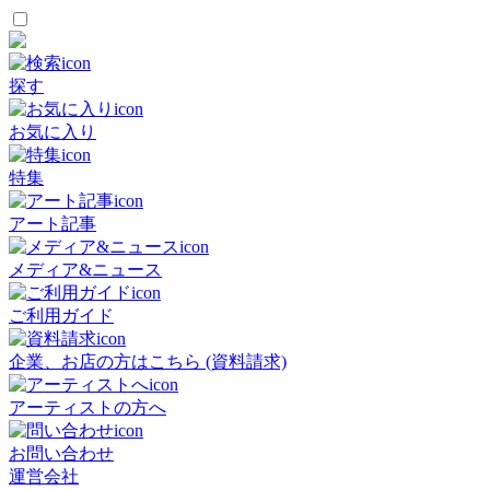
探す
お気に入り
特集
アート記事
メディア&ニュース
ご利用ガイド
企業、お店の方はこちら (資料請求)
アーティストの方へ
お問い合わせ
運営会社