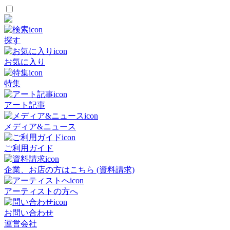
探す
お気に入り
特集
アート記事
メディア&ニュース
ご利用ガイド
企業、お店の方はこちら (資料請求)
アーティストの方へ
お問い合わせ
運営会社