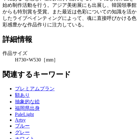
始め制作活動を行う。アジア美術展にも出展し、韓国領事館
からも特別賞を受賞。また最近は色彩についての知識を活か
したライブペインティングによって、魂に直接呼びかける色
彩感豊かな作品作りに注力している。
詳細情報
作品サイズ
H730×W530［mm］
関連するキーワード
プレミアムプラン
額あり
抽象的な絵
福岡県出身
PaleLight
Artsy
ブルー
グレー
ホワイト