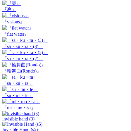
『爽』
『visions』
『flat water』
「sa・ku・ra・(3)」
「sa・ku・ra・(2)」
『輪舞曲(Rondo)』
「sa・ku・ra」
「su・mi・le」
「mi・mo・sa」
invisible hand (3)
Invisible Hand (s5)