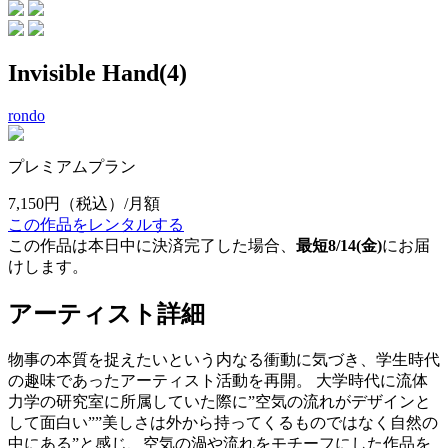
Invisible Hand(4)
rondo
プレミアムプラン
7,150円
（税込）/月額
この作品をレンタルする
この作品は本日中に決済完了した場合、
最短8/14(金)
にお届
けします。
アーティスト詳細
物事の本質を捉えたいという内なる衝動に気づき、学生時代
の趣味であったアーティスト活動を再開。 大学時代に流体
力学の研究室に所属していた際に”空気の流れがデザインと
して面白い””美しさは外から持ってくるものではなく自然の
中にある”と感じ、空気の渦や流れをモチーフにした作品を