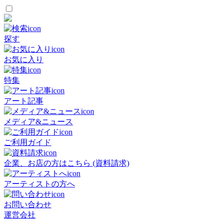
探す
お気に入り
特集
アート記事
メディア&ニュース
ご利用ガイド
企業、お店の方はこちら (資料請求)
アーティストの方へ
お問い合わせ
運営会社