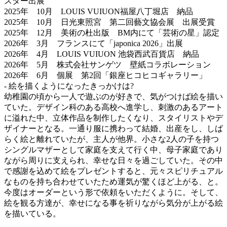
スター出展
2025年 10月 LOUIS VUIUON福屋八丁堀店 納品
2025年 10月 日光東照宮 第二回藝文協会展 出展受賞
2025年 12月 美術の杜出版 BM内にて「芸術の星」認定
2026年 3月 フランスにて「japonica 2026」出展
2026年 4月 LOUIS VUIUON 池袋西武百貨店 納品
2026年 5月 株式会社サンゲツ 壁紙コラボレーション
2026年 6月 個展 第2回「銀座ヒコヒコギャラリー」
- 絵を描くようになったきっかけは?
幼稚園の頃から一人で遊ぶのが好きで、気がつけば絵を描い
ていた。デザイン科のある高校へ進学し、刺激のあるアート
に溢れた中、立体作品を制作したくなり、スタイリストやデ
ザイナーとなる。一通り服に携わって結婚、出産をし、しば
らく絵と離れていたが、主人が他界。小さな2人の子を持つ
シングルマザーとして家庭を支えて行く中、母子家庭であり
ながら周りに支えられ、幸せな日々を過ごしていた。その中
で感謝を込めて絵をプレゼントすると、元々スピリチュアル
なものを持ち合わせていたため運気が驚くほど上がる、と。
今度はオーダーという形で依頼をいただくように。そして、
絵を観る方達が、幸せになる事を祈りながら気分が上がる絵
を描いている。