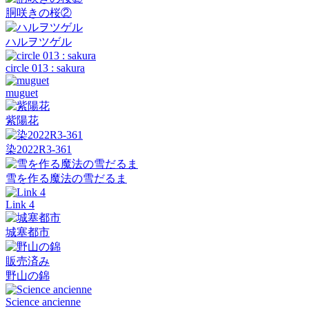
胴咲きの桜②
ハルヲツゲル
circle 013 : sakura
muguet
紫陽花
染2022R3-361
雪を作る魔法の雪だるま
Link 4
城塞都市
販売済み
野山の錦
Science ancienne