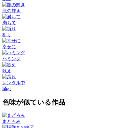
龍の輝き
満ちて
祈り
幸せに
ハミング
歌え
レンタル中
踊れ
色味が似ている作品
まどろみ