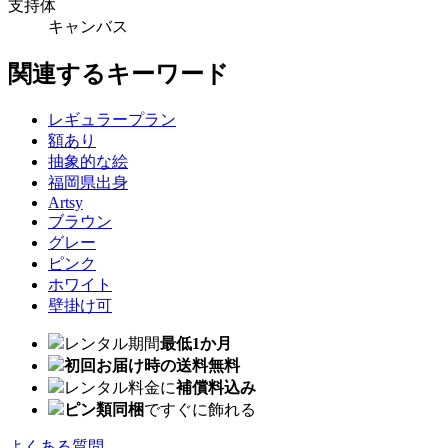
支持体
キャンバス
関連するキーワード
レギュラープラン
額あり
抽象的な絵
福岡県出身
Artsy
ブラウン
グレー
ピンク
ホワイト
壁掛け可
レンタル期間
最低1か月
初回お届け時の送料無料
レンタル料金に
補償料込み
ピン類同梱
ですぐに飾れる
よくある質問