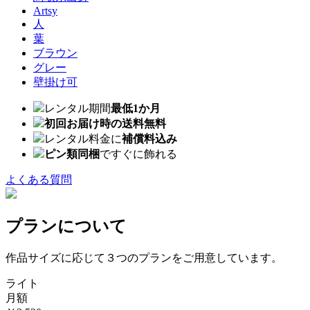
Artsy
人
葉
ブラウン
グレー
壁掛け可
レンタル期間
最低1か月
初回お届け時の送料無料
レンタル料金に
補償料込み
ピン類同梱
ですぐに飾れる
よくある質問
プランについて
作品サイズに応じて３つのプランをご用意しています。
ライト
月額