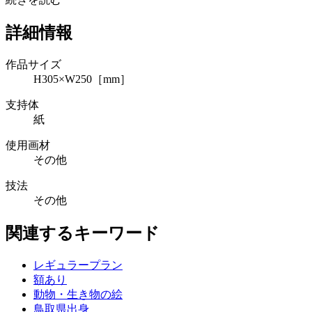
詳細情報
作品サイズ
H305×W250［mm］
支持体
紙
使用画材
その他
技法
その他
関連するキーワード
レギュラープラン
額あり
動物・生き物の絵
鳥取県出身