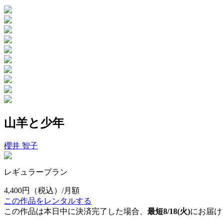
山羊と少年
櫻井 智子
レギュラープラン
4,400円
（税込）/月額
この作品をレンタルする
この作品は本日中に決済完了した場合、
最短8/18(火)
にお届け