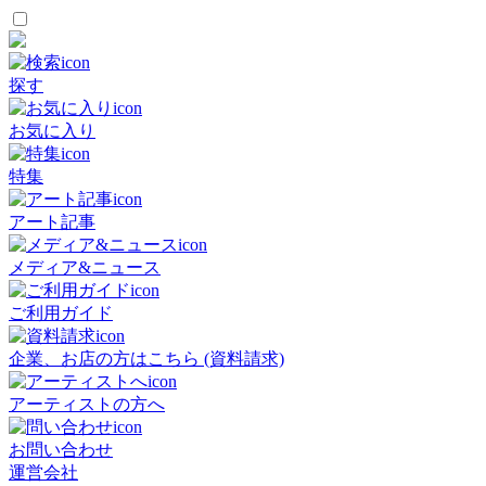
探す
お気に入り
特集
アート記事
メディア&ニュース
ご利用ガイド
企業、お店の方はこちら (資料請求)
アーティストの方へ
お問い合わせ
運営会社