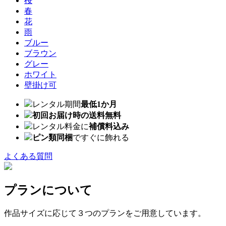
桜
春
花
雨
ブルー
ブラウン
グレー
ホワイト
壁掛け可
レンタル期間
最低1か月
初回お届け時の送料無料
レンタル料金に
補償料込み
ピン類同梱
ですぐに飾れる
よくある質問
プランについて
作品サイズに応じて３つのプランをご用意しています。