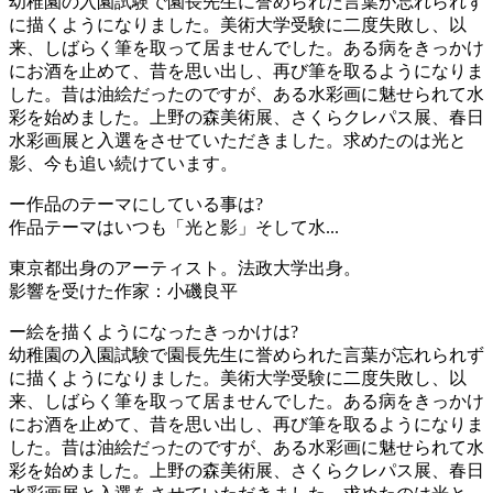
幼稚園の入園試験で園長先生に誉められた言葉が忘れられず
に描くようになりました。美術大学受験に二度失敗し、以
来、しばらく筆を取って居ませんでした。ある病をきっかけ
にお酒を止めて、昔を思い出し、再び筆を取るようになりま
した。昔は油絵だったのですが、ある水彩画に魅せられて水
彩を始めました。上野の森美術展、さくらクレパス展、春日
水彩画展と入選をさせていただきました。求めたのは光と
影、今も追い続けています。
ー作品のテーマにしている事は?
作品テーマはいつも「光と影」そして水...
東京都出身のアーティスト。法政大学出身。
影響を受けた作家：小磯良平
ー絵を描くようになったきっかけは?
幼稚園の入園試験で園長先生に誉められた言葉が忘れられず
に描くようになりました。美術大学受験に二度失敗し、以
来、しばらく筆を取って居ませんでした。ある病をきっかけ
にお酒を止めて、昔を思い出し、再び筆を取るようになりま
した。昔は油絵だったのですが、ある水彩画に魅せられて水
彩を始めました。上野の森美術展、さくらクレパス展、春日