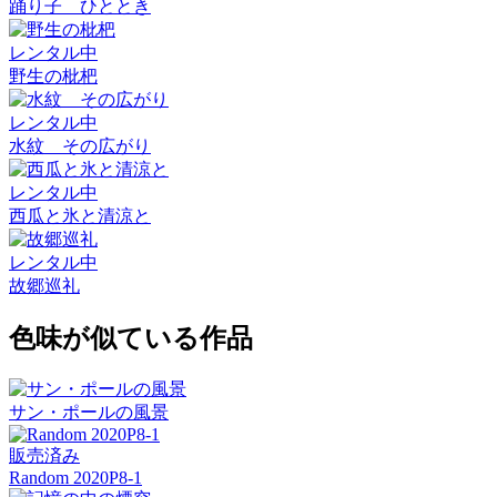
踊り子 ひととき
レンタル中
野生の枇杷
レンタル中
水紋 その広がり
レンタル中
西瓜と氷と清涼と
レンタル中
故郷巡礼
色味が似ている作品
サン・ポールの風景
販売済み
Random 2020P8-1