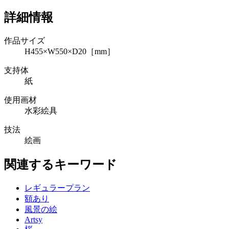
詳細情報
作品サイズ
H455×W550×D20［mm］
支持体
紙
使用画材
水彩絵具
技法
絵画
関連するキーワード
レギュラープラン
額あり
風景の絵
Artsy