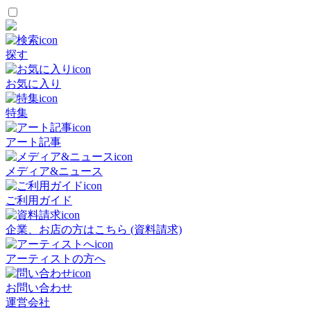
探す
お気に入り
特集
アート記事
メディア&ニュース
ご利用ガイド
企業、お店の方はこちら (資料請求)
アーティストの方へ
お問い合わせ
運営会社