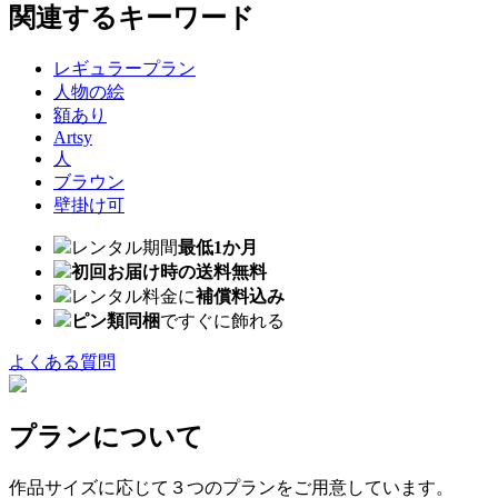
関連するキーワード
レギュラープラン
人物の絵
額あり
Artsy
人
ブラウン
壁掛け可
レンタル期間
最低1か月
初回お届け時の送料無料
レンタル料金に
補償料込み
ピン類同梱
ですぐに飾れる
よくある質問
プランについて
作品サイズに応じて３つのプランをご用意しています。