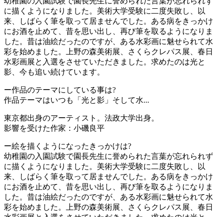
幼稚園の入園試験で園長先生に誉められた言葉が忘れられず
に描くようになりました。美術大学受験に二度失敗し、以
来、しばらく筆を取って居ませんでした。ある病をきっかけ
にお酒を止めて、昔を思い出し、再び筆を取るようになりま
した。昔は油絵だったのですが、ある水彩画に魅せられて水
彩を始めました。上野の森美術展、さくらクレパス展、春日
水彩画展と入選をさせていただきました。求めたのは光と
影、今も追い続けています。
ー作品のテーマにしている事は?
作品テーマはいつも「光と影」そして水...
東京都出身のアーティスト。法政大学出身。
影響を受けた作家：小磯良平
ー絵を描くようになったきっかけは?
幼稚園の入園試験で園長先生に誉められた言葉が忘れられず
に描くようになりました。美術大学受験に二度失敗し、以
来、しばらく筆を取って居ませんでした。ある病をきっかけ
にお酒を止めて、昔を思い出し、再び筆を取るようになりま
した。昔は油絵だったのですが、ある水彩画に魅せられて水
彩を始めました。上野の森美術展、さくらクレパス展、春日