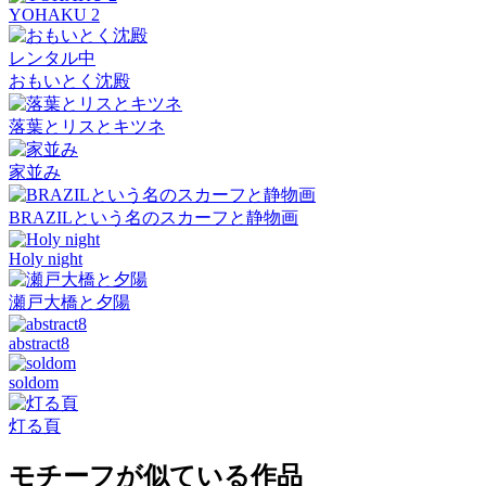
YOHAKU 2
レンタル中
おもいとく沈殿
落葉とリスとキツネ
家並み
BRAZILという名のスカーフと静物画
Holy night
瀬戸大橋と夕陽
abstract8
soldom
灯る頁
モチーフが似ている作品