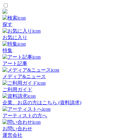
探す
お気に入り
特集
アート記事
メディア&ニュース
ご利用ガイド
企業、お店の方はこちら (資料請求)
アーティストの方へ
お問い合わせ
運営会社