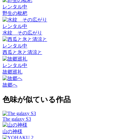
レンタル中
野生の枇杷
レンタル中
水紋 その広がり
レンタル中
西瓜と氷と清涼と
レンタル中
故郷巡礼
故郷へ
色味が似ている作品
The galaxy S3
山の神様