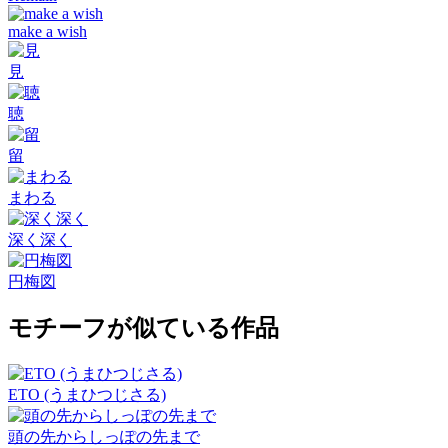
make a wish
見
聴
留
まわる
深く深く
円梅図
モチーフが似ている作品
ETO (うまひつじさる)
頭の先からしっぽの先まで