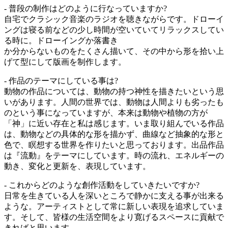
- 普段の制作はどのように行なっていますか?
自宅でクラシック音楽のラジオを聴きながらです。ドローイ
ングは寝る前などの少し時間が空いていてリラックスしてい
る時に。ドローイングか落書き
か分からないものをたくさん描いて、その中から形を拾い上
げて型にして版画を制作します。
- 作品のテーマにしている事は?
動物の作品については、動物の持つ神性を描きたいという思
いがあります。人間の世界では、動物は人間よりも劣ったも
のという事になっていますが、本来は動物や植物の方が
「神」に近い存在と私は感じます。いま取り組んでいる作品
は、動物などの具体的な形を描かず、曲線など抽象的な形と
色で、瞑想する世界を作りたいと思っております。出品作品
は『流動』をテーマにしています。時の流れ、エネルギーの
動き、変化と更新を、表現しています。
- これからどのような創作活動をしていきたいですか?
日常を生きている人を深いところで静かに支える事が出来る
ような。アーティストとして常に新しい表現を追求していま
す。そして、皆様の生活空間をより寛げるスペースに貢献で
きればと思います。