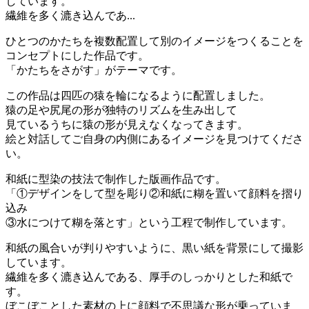
しています。
繊維を多く漉き込んであ...
ひとつのかたちを複数配置して別のイメージをつくることを
コンセプトにした作品です。
「かたちをさがす」がテーマです。
この作品は四匹の猿を輪になるように配置しました。
猿の足や尻尾の形が独特のリズムを生み出して
見ているうちに猿の形が見えなくなってきます。
絵と対話してご自身の内側にあるイメージを見つけてくださ
い。
和紙に型染の技法で制作した版画作品です。
「①デザインをして型を彫り②和紙に糊を置いて顔料を摺り
込み
③水につけて糊を落とす」という工程で制作しています。
和紙の風合いが判りやすいように、黒い紙を背景にして撮影
しています。
繊維を多く漉き込んである、厚手のしっかりとした和紙で
す。
ぼこぼことした素材の上に顔料で不思議な形が乗っていま