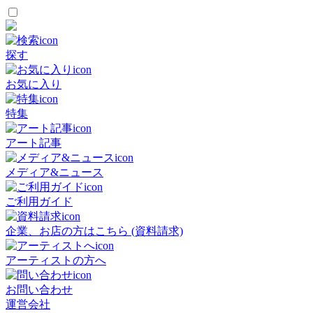
探す
お気に入り
特集
アート記事
メディア&ニュース
ご利用ガイド
企業、お店の方はこちら (資料請求)
アーティストの方へ
お問い合わせ
運営会社