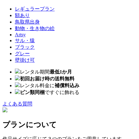
レギュラープラン
額あり
鳥取県出身
動物・生き物の絵
Artsy
サル・猿
ブラック
グレー
壁掛け可
レンタル期間
最低1か月
初回お届け時の送料無料
レンタル料金に
補償料込み
ピン類同梱
ですぐに飾れる
よくある質問
プランについて
作品サイズに応じて３つのプランをご用意しています。