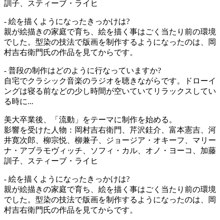
訓子、スティーブ・ライヒ
- 絵を描くようになったきっかけは?
親が絵描きの家庭で育ち、絵を描く事はごく当たり前の環境
でした。型染の技法で版画を制作するようになったのは、岡
村吉右衛門氏の作品を見てからです。
- 普段の制作はどのように行なっていますか?
自宅でクラシック音楽のラジオを聴きながらです。ドローイ
ングは寝る前などの少し時間が空いていてリラックスしてい
る時に...
美大卒業後、「流動」をテーマに制作を始める。
影響を受けた人物：岡村吉右衛門、芹沢銈介、富本憲吉、河
井寛次郎、柳宗悦、柳兼子、ジョージア・オキーフ、マリー
ナ・アブラモヴィッチ、ソフィ・カル、オノ・ヨーコ、加藤
訓子、スティーブ・ライヒ
- 絵を描くようになったきっかけは?
親が絵描きの家庭で育ち、絵を描く事はごく当たり前の環境
でした。型染の技法で版画を制作するようになったのは、岡
村吉右衛門氏の作品を見てからです。