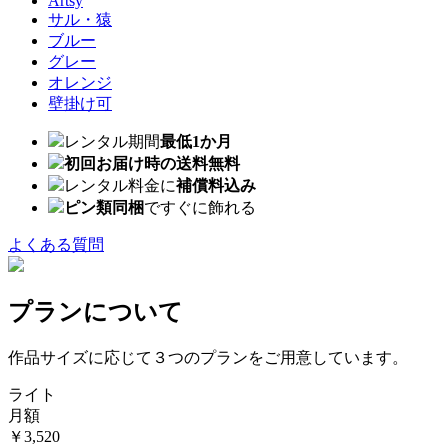
Artsy
サル・猿
ブルー
グレー
オレンジ
壁掛け可
レンタル期間
最低1か月
初回お届け時の送料無料
レンタル料金に
補償料込み
ピン類同梱
ですぐに飾れる
よくある質問
プランについて
作品サイズに応じて３つのプランをご用意しています。
ライト
月額
￥3,520