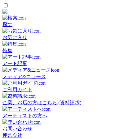
探す
お気に入り
特集
アート記事
メディア&ニュース
ご利用ガイド
企業、お店の方はこちら (資料請求)
アーティストの方へ
お問い合わせ
運営会社