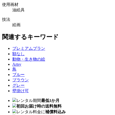
使用画材
油絵具
技法
絵画
関連するキーワード
プレミアムプラン
額なし
動物・生き物の絵
Artsy
鳥
ブルー
ブラウン
グレー
壁掛け可
レンタル期間
最低1か月
初回お届け時の送料無料
レンタル料金に
補償料込み