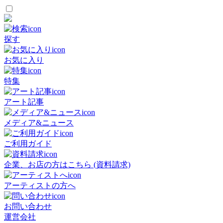
探す
お気に入り
特集
アート記事
メディア&ニュース
ご利用ガイド
企業、お店の方はこちら (資料請求)
アーティストの方へ
お問い合わせ
運営会社