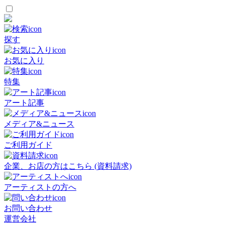
探す
お気に入り
特集
アート記事
メディア&ニュース
ご利用ガイド
企業、お店の方はこちら (資料請求)
アーティストの方へ
お問い合わせ
運営会社