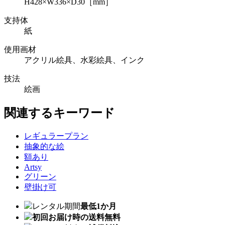
H428×W336×D30［mm］
支持体
紙
使用画材
アクリル絵具、水彩絵具、インク
技法
絵画
関連するキーワード
レギュラープラン
抽象的な絵
額あり
Artsy
グリーン
壁掛け可
レンタル期間
最低1か月
初回お届け時の送料無料