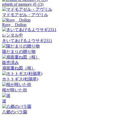
rebirth of memory (F-13)
マドモアゼル・アヴリル
Rosy Dollop
レンタル中
きいてあげるよウサギ2311
陽だまりの贈り物
販売済み
扇面重ね図（桜）
ホトトギス(杜鵑草)
桜が咲いた街
波
八郷のバラ園