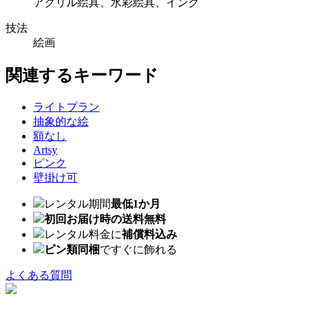
アクリル絵具、水彩絵具、インク
技法
絵画
関連するキーワード
ライトプラン
抽象的な絵
額なし
Artsy
ピンク
壁掛け可
レンタル期間
最低1か月
初回お届け時の送料無料
レンタル料金に
補償料込み
ピン類同梱
ですぐに飾れる
よくある質問