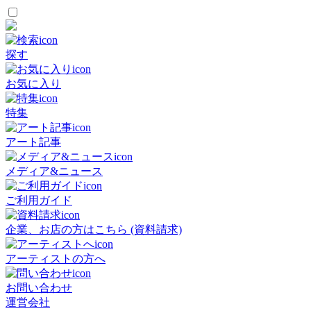
探す
お気に入り
特集
アート記事
メディア&ニュース
ご利用ガイド
企業、お店の方はこちら (資料請求)
アーティストの方へ
お問い合わせ
運営会社