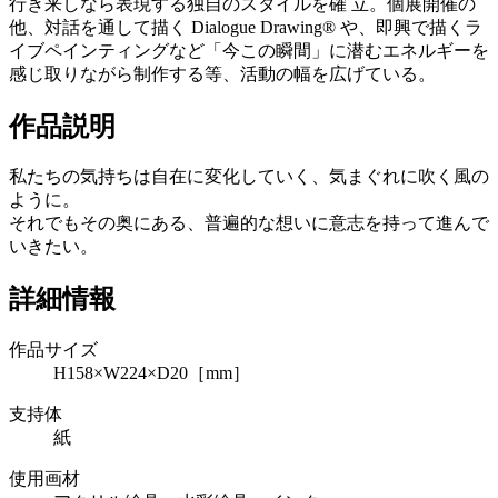
行き来しなら表現する独自のスタイルを確 立。個展開催の
他、対話を通して描く Dialogue Drawing® や、即興で描くラ
イブペインティングなど「今この瞬間」に潜むエネルギーを
感じ取りながら制作する等、活動の幅を広げている。
作品説明
私たちの気持ちは自在に変化していく、気まぐれに吹く風の
ように。
それでもその奥にある、普遍的な想いに意志を持って進んで
いきたい。
詳細情報
作品サイズ
H158×W224×D20［mm］
支持体
紙
使用画材