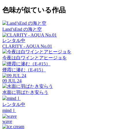
色味が似ている作品
Land’sEnd の海と空
レンタル中
CLARITY - AQUA No.01
今夜は白ワインとアヒージョを
煙霞に滲む（E-#15）
09 JUL 24
水面に羽ばたき安らう
レンタル中
mindⅠ
wave