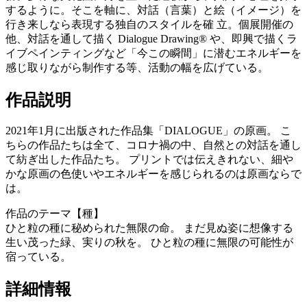
するように。そこを軸に、対話（言葉）と絵（イメージ）を
行き来しなら表現する独自のスタイルを確 立。個展開催の
他、対話を通して描く Dialogue Drawing® や、即興で描くラ
イブペインティングなど「今この瞬間」に潜むエネルギーを
感じ取りながら制作する等、活動の幅を広げている。
作品説明
2021年1月に出版された作品集「DIALOGUE」の原画。 こ
ちらの作品たちは全て、コロナ禍の中、自然との対話を通し
て紡ぎ出した作品たち。 プリントでは伝えきれない、細や
かな原画の色使いやエネルギーを感じられるのは原画ならで
は。
作品のテーマ【種】
ひと粒の種に秘められた無限の命。 まだ見ぬ姿に想像する
生い茂った緑、実りの秋を。 ひと粒の種に無限の可能性が
宿っている。
詳細情報