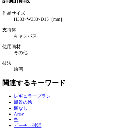
詳細情報
作品サイズ
H333×W333×D15［mm］
支持体
キャンバス
使用画材
その他
技法
絵画
関連するキーワード
レギュラープラン
風景の絵
額なし
Artsy
空
ビーチ・砂浜