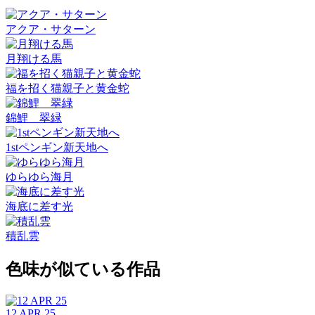
アクア・サターン
月翔ける馬
福を招く猫親子と黄金蛇
錦鯉 翠緑
1stペンギン新天地へ
ゆらゆら海月
海底に差す光
積乱雲
色味が似ている作品
12 APR 25