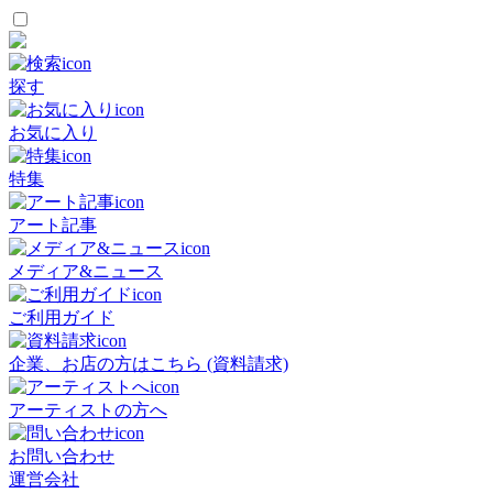
探す
お気に入り
特集
アート記事
メディア&ニュース
ご利用ガイド
企業、お店の方はこちら (資料請求)
アーティストの方へ
お問い合わせ
運営会社