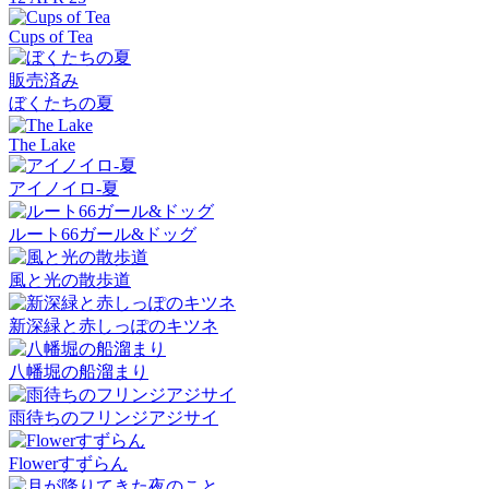
Cups of Tea
販売済み
ぼくたちの夏
The Lake
アイノイロ-夏
ルート66ガール&ドッグ
風と光の散歩道
新深緑と赤しっぽのキツネ
八幡堀の船溜まり
雨待ちのフリンジアジサイ
Flowerすずらん