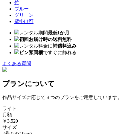
竹
ブルー
グリーン
壁掛け可
レンタル期間
最低1か月
初回お届け時の送料無料
レンタル料金に
補償料込み
ピン類同梱
ですぐに飾れる
よくある質問
プランについて
作品サイズに応じて３つのプランをご用意しています。
ライト
月額
￥3,520
サイズ
2号
(24×19cm)