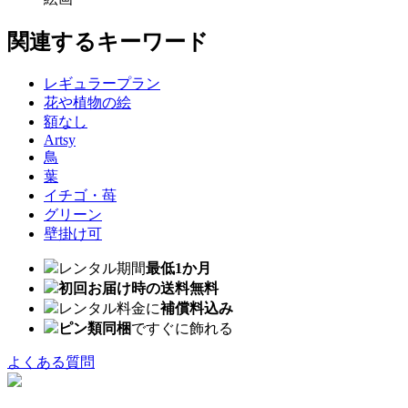
関連するキーワード
レギュラープラン
花や植物の絵
額なし
Artsy
鳥
葉
イチゴ・苺
グリーン
壁掛け可
レンタル期間
最低1か月
初回お届け時の送料無料
レンタル料金に
補償料込み
ピン類同梱
ですぐに飾れる
よくある質問