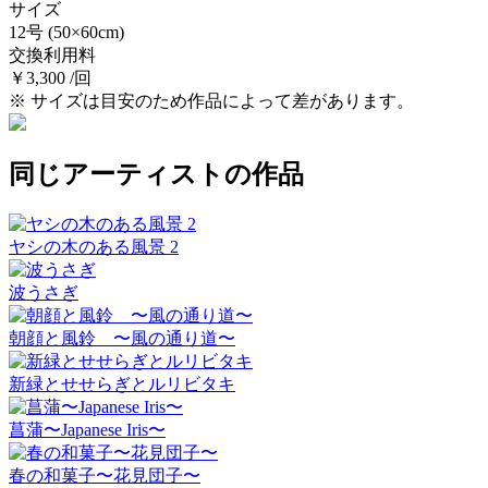
サイズ
12号
(50×60cm)
交換利用料
￥3,300 /回
※ サイズは目安のため作品によって差があります。
同じアーティストの作品
ヤシの木のある風景 2
波うさぎ
朝顔と風鈴 〜風の通り道〜
新緑とせせらぎとルリビタキ
菖蒲〜Japanese Iris〜
春の和菓子〜花見団子〜