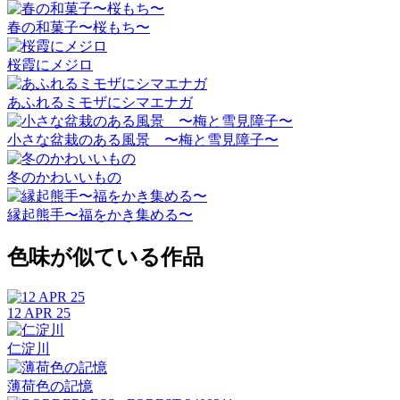
春の和菓子〜桜もち〜
桜霞にメジロ
あふれるミモザにシマエナガ
小さな盆栽のある風景 〜梅と雪見障子〜
冬のかわいいもの
縁起熊手〜福をかき集める〜
色味が似ている作品
12 APR 25
仁淀川
薄荷色の記憶