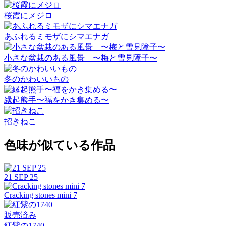
桜霞にメジロ
あふれるミモザにシマエナガ
小さな盆栽のある風景 〜梅と雪見障子〜
冬のかわいいもの
縁起熊手〜福をかき集める〜
招きねこ
色味が似ている作品
21 SEP 25
Cracking stones mini 7
販売済み
紅紫の1740