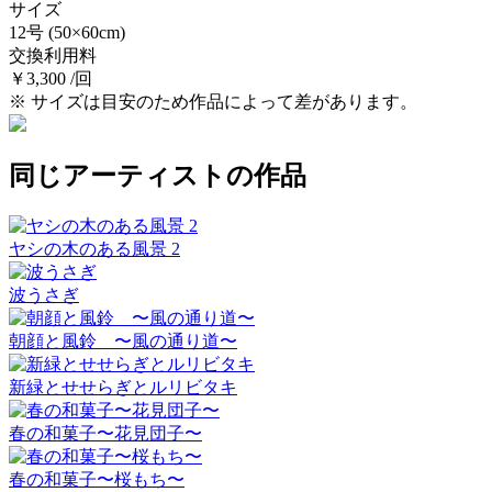
サイズ
12号
(50×60cm)
交換利用料
￥3,300 /回
※ サイズは目安のため作品によって差があります。
同じアーティストの作品
ヤシの木のある風景 2
波うさぎ
朝顔と風鈴 〜風の通り道〜
新緑とせせらぎとルリビタキ
春の和菓子〜花見団子〜
春の和菓子〜桜もち〜