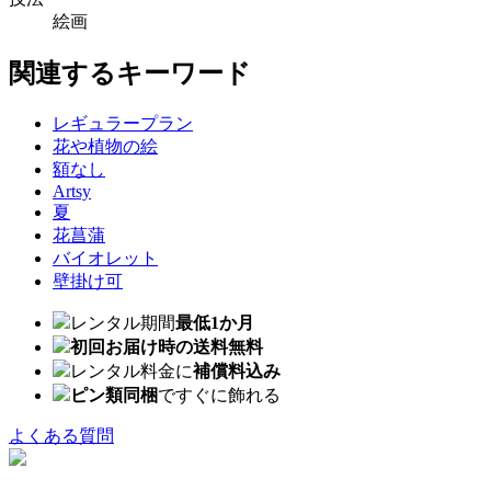
絵画
関連するキーワード
レギュラープラン
花や植物の絵
額なし
Artsy
夏
花菖蒲
バイオレット
壁掛け可
レンタル期間
最低1か月
初回お届け時の送料無料
レンタル料金に
補償料込み
ピン類同梱
ですぐに飾れる
よくある質問