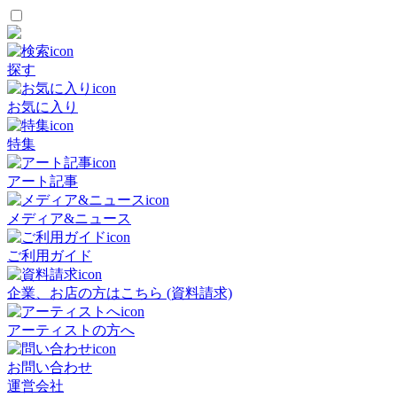
探す
お気に入り
特集
アート記事
メディア&ニュース
ご利用ガイド
企業、お店の方はこちら (資料請求)
アーティストの方へ
お問い合わせ
運営会社