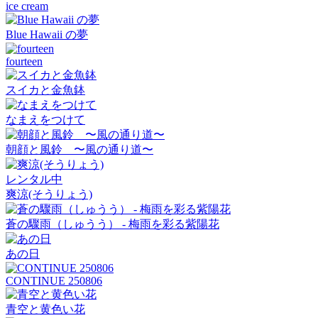
ice cream
Blue Hawaii の夢
fourteen
スイカと金魚鉢
なまえをつけて
朝顔と風鈴 〜風の通り道〜
レンタル中
爽涼(そうりょう)
蒼の驟雨（しゅうう） - 梅雨を彩る紫陽花
あの日
CONTINUE 250806
青空と黄色い花