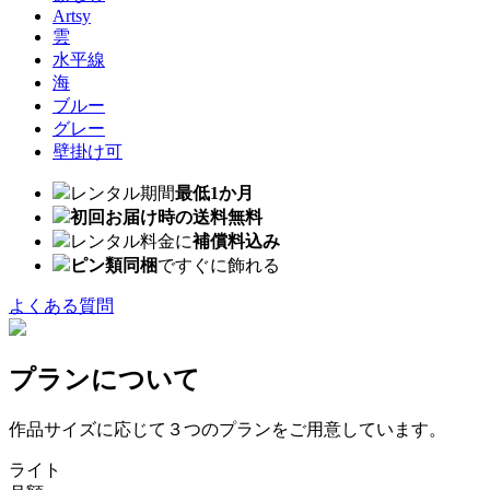
Artsy
雲
水平線
海
ブルー
グレー
壁掛け可
レンタル期間
最低1か月
初回お届け時の送料無料
レンタル料金に
補償料込み
ピン類同梱
ですぐに飾れる
よくある質問
プランについて
作品サイズに応じて３つのプランをご用意しています。
ライト