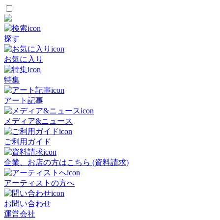
探す
お気に入り
特集
アート記事
メディア&ニュース
ご利用ガイド
企業、お店の方はこちら (資料請求)
アーティストの方へ
お問い合わせ
運営会社