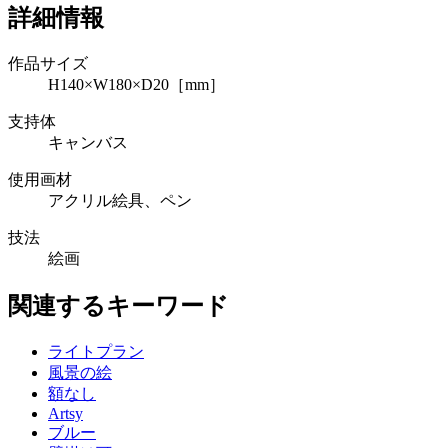
詳細情報
作品サイズ
H140×W180×D20［mm］
支持体
キャンバス
使用画材
アクリル絵具、ペン
技法
絵画
関連するキーワード
ライトプラン
風景の絵
額なし
Artsy
ブルー