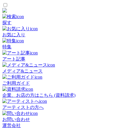
探す
お気に入り
特集
アート記事
メディア&ニュース
ご利用ガイド
企業、お店の方はこちら (資料請求)
アーティストの方へ
お問い合わせ
運営会社