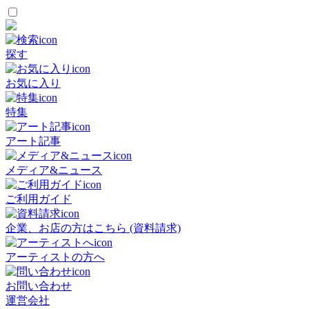
探す
お気に入り
特集
アート記事
メディア&ニュース
ご利用ガイド
企業、お店の方はこちら (資料請求)
アーティストの方へ
お問い合わせ
運営会社