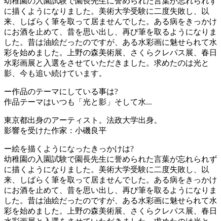
幼稚園の入園試験で園長先生に誉められた言葉が忘れられず
に描くようになりました。美術大学受験に二度失敗し、以
来、しばらく筆を取って居ませんでした。ある病をきっかけ
にお酒を止めて、昔を思い出し、再び筆を取るようになりま
した。昔は油絵だったのですが、ある水彩画に魅せられて水
彩を始めました。上野の森美術展、さくらクレパス展、春日
水彩画展と入選をさせていただきました。求めたのは光と
影、今も追い続けています。
ー作品のテーマにしている事は?
作品テーマはいつも「光と影」そして水...
東京都出身のアーティスト。法政大学出身。
影響を受けた作家：小磯良平
ー絵を描くようになったきっかけは?
幼稚園の入園試験で園長先生に誉められた言葉が忘れられず
に描くようになりました。美術大学受験に二度失敗し、以
来、しばらく筆を取って居ませんでした。ある病をきっかけ
にお酒を止めて、昔を思い出し、再び筆を取るようになりま
した。昔は油絵だったのですが、ある水彩画に魅せられて水
彩を始めました。上野の森美術展、さくらクレパス展、春日