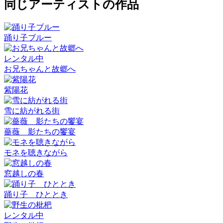
同じアーティストの作品
踊り子ブルー
レンタル中
お兄ちゃんと故郷へ
紫陽花
雪に紡がれる街
薔薇 影たちの饗宴
モネを聴きながら
窓越しの春
踊り子 ひととき
レンタル中