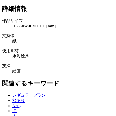
詳細情報
作品サイズ
H555×W463×D10［mm］
支持体
紙
使用画材
水彩絵具
技法
絵画
関連するキーワード
レギュラープラン
額あり
Artsy
海