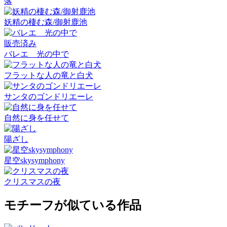
落
妖精の棲む森/御射鹿池
販売済み
バレエ 光の中で
フラットな人の竜と白犬
サンタのゴンドリエーレ
自然に身を任せて
陽ざし
星空skysymphony
クリスマスの夜
モチーフが似ている作品