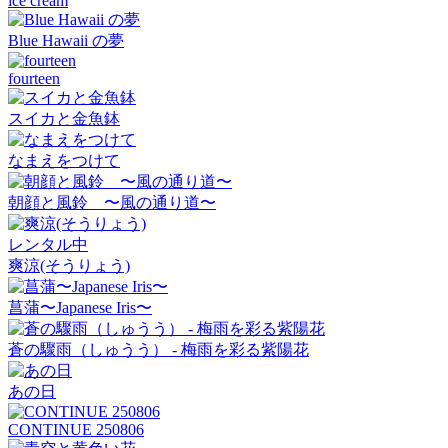
ice cream
Blue Hawaii の夢
fourteen
スイカと金魚鉢
なまえをつけて
朝顔と風鈴 〜風の通り道〜
レンタル中
爽涼(そうりょう)
菖蒲〜Japanese Iris〜
蒼の驟雨（しゅうう） - 梅雨を彩る紫陽花
あの日
CONTINUE 250806