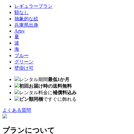
レギュラープラン
額なし
抽象的な絵
兵庫県出身
Artsy
夏
波
海
ブルー
グリーン
壁掛け可
レンタル期間
最低1か月
初回お届け時の送料無料
レンタル料金に
補償料込み
ピン類同梱
ですぐに飾れる
よくある質問
プランについて