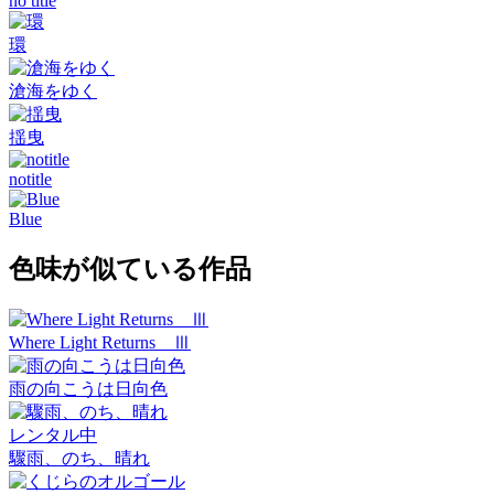
no title
環
滄海をゆく
揺曳
notitle
Blue
色味が似ている作品
Where Light Returns Ⅲ
雨の向こうは日向色
レンタル中
驟雨、のち、晴れ