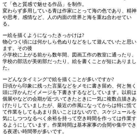
て「色と質感で魅せる作品」を制作。
変わらず多用している青は作家にとって海の色であり、精神
や思考、感情など、人の内面の世界と海を重ね合わせてい
る。
ー絵を描くようになったきっかけは?
物心つく頃には何かしら色ぬりなどをして遊んでいたと思い
ます。その後
小学校に上がる前から数年間、図画工作の教室に通ったり、
学校の部活が美術部だったり、絵を書くことが短にありまし
た。
ーどんなタイミングで絵を描くことが多いですか?
日頃から印象に残った言葉などをメモに書き留め、何と無く
頭に浮かんだイメージを下書きするなどしています。以前は
個展やなどの会期が近づいてきたときに一気に複数点描きあ
げたりしていましたが、最近の作風になってからは特に慌て
て作業をしてもあまり良いことはないので、スケジュールを
気にしつつなるべく余裕を持って空き時間を作っては作業す
るようにしています。作業時間は基本家事の合間や集中でき
る夜遅い時間帯が多いです。