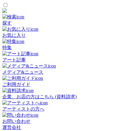
探す
お気に入り
特集
アート記事
メディア&ニュース
ご利用ガイド
企業、お店の方はこちら (資料請求)
アーティストの方へ
お問い合わせ
運営会社