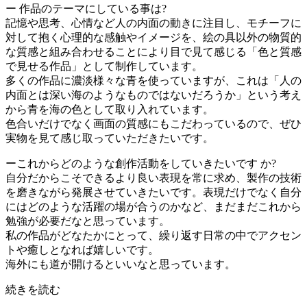
ー 作品のテーマにしている事は?
記憶や思考、心情など人の内面の動きに注目し、モチーフに
対して抱く心理的な感触やイメージを、絵の具以外の物質的
な質感と組み合わせることにより目で見て感じる「色と質感
で見せる作品」として制作しています。
多くの作品に濃淡様々な青を使っていますが、これは「人の
内面とは深い海のようなものではないだろうか」という考え
から青を海の色として取り入れています。
色合いだけでなく画面の質感にもこだわっているので、ぜひ
実物を見て感じ取っていただきたいです。
ーこれからどのような創作活動をしていきたいです か?
自分だからこそできるより良い表現を常に求め、製作の技術
を磨きながら発展させていきたいです。表現だけでなく自分
にはどのような活躍の場が合うのかなど、まだまだこれから
勉強が必要だなと思っています。
私の作品がどなたかにとって、繰り返す日常の中でアクセン
トや癒しとなれば嬉しいです。
海外にも道が開けるといいなと思っています。
続きを読む